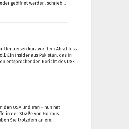
eder geöffnet werden, schrieb
ittlerkreisen kurz vor dem Abschluss
. Ein Insider aus Pakistan, das in
inen entsprechenden Bericht des US-
e Seite umfassendes Memorandum. „Wir
n.“ Wie Teheran im Anschluss
en den USA und Iran – nun hat
ffe in der Straße von Hormus
auben Sie trotzdem an ein