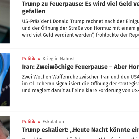
Trump zu Feuerpause: Es wird viel Geld v
gefallen
US-Präsident Donald Trump rechnet nach der Einigu
und der Öffnung der Straße von Hormuz mit einem g
wird viel Geld verdient werden“, frohlockte der Rep
Social.
Politik
»
Krieg in Nahost
Iran: Zweiwöchige Feuerpause – Aber Ho
Zwei Wochen Waffenruhe zwischen Iran und den USA 
im Öl. Teheran signalisiert die Öffnung der strate
und reagiert damit auf eine klare Forderung von US
globalen Energiemarkt könnte das Milliarden bewe
mit.
Politik
»
Eskalation
Trump eskaliert: „Heute Nacht könnte ein