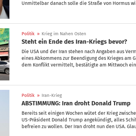
Unmittelbar danach solle die Straße von Hormus wi
er auf seiner Plattform Truth Social.
Politik
»
Krieg im Nahen Osten
Steht ein Ende des Iran-Kriegs bevor?
Die USA und der Iran stehen nach Angaben aus Verm
eines Abkommens zur Beendigung des Krieges am Golf
dem Konflikt vermittelt, bestätigte am Mittwoch e
Nachrichtenportals Axios über ein geplantes, ein
werden das sehr bald abschließen. Wir sind nah dra
mitteilte, wird der US-Vorschlag derzeit überprüft.
Politik
»
Iran-Krieg
ABSTIMMUNG: Iran droht Donald Trump
Bereits seit einigen Wochen wütet der Krieg zwisch
US-Präsident Donald Trump angekündigt, alles Schi
befreien zu wollen. Der Iran droht nun den USA. Gl
schnelles Ende des Kriegs? Stimmen Sie ab!