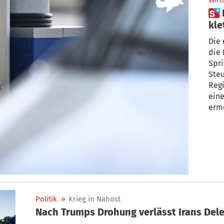
Wirt
 Diesel- und Benzinpreise
kle
ne
Die 
die 
Spri
Steu
Regi
eine
erm
Politik
»
Krieg in Nahost
Nach Trumps Drohung verlässt Irans Del