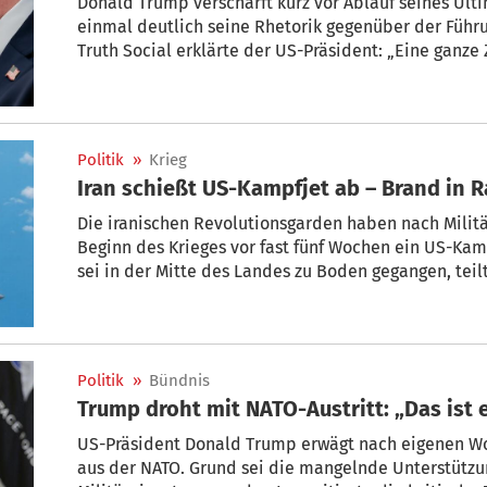
Donald Trump verschärft kurz vor Ablauf seines Ult
einmal deutlich seine Rhetorik gegenüber der Führun
Truth Social erklärte der US-Präsident: „Eine ganze 
untergehen und nicht zurückkehren. Das ist nicht m
unvermeidlich.“
Politik
»
Krieg
Iran schießt US-Kampfjet ab – Brand in R
Die iranischen Revolutionsgarden haben nach Milit
Beginn des Krieges vor fast fünf Wochen ein US-Kam
sei in der Mitte des Landes zu Boden gegangen, teil
Streitkräfte mit. Unterdessen ist Israel am Freitag
Raketen beschossen worden. In Kuwait wurde eine Ra
Politik
»
Bündnis
Trump droht mit NATO-Austritt: „Das ist 
US-Präsident Donald Trump erwägt nach eigenen Wor
aus der NATO. Grund sei die mangelnde Unterstützu