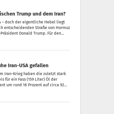
ischen Trump und dem Iran?
– doch der eigentliche Hebel liegt
gisch entscheidenden Straße von Hormuz
-Präsident Donald Trump. Für den
gen – und neue Spannungen gleich
 skeptisch?
he Iran-USA gefallen
 Iran-Krieg haben die zuletzt stark
 für ein Fass (159 Liter) Öl der
ant um rund 16 Prozent auf circa 92
Mitte März. Bei der für den US-Markt
lieferung im Mai ähnlich aus.