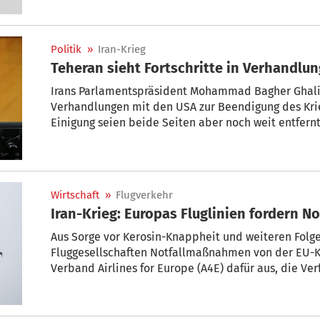
Politik
»
Iran-Krieg
Teheran sieht Fortschritte in Verhandlu
Irans Parlamentspräsident Mohammad Bagher Ghalib
Verhandlungen mit den USA zur Beendigung des Kri
Einigung seien beide Seiten aber noch weit entfern
iranischen TV. „Wir haben in den Verhandlungen Forts
viele Diskrepanzen.“ Die Türkei forderte am Sonnta
geltenden Waffenruhe. Die Straße von Hormuz blieb 
Wirtschaft
»
Flugverkehr
Iran-Krieg: Europas Fluglinien fordern 
Aus Sorge vor Kerosin-Knappheit und weiteren Folge
Fluggesellschaften Notfallmaßnahmen von der EU-Ko
Verband Airlines for Europe (A4E) dafür aus, die Ve
mit direkten Informationen von den Lieferanten zu