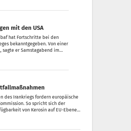
ngen mit den USA
af hat Fortschritte bei den
eges bekanntgegeben. Von einer
t, sagte er Samstagabend im
chritte erzielt, aber es gibt
g eine Verlängerung der
weiter blockiert.
Notfallmaßnahmen
n des Irankriegs fordern europäische
mmission. So spricht sich der
rfügbarkeit von Kerosin auf EU-Ebene
 überwachen.