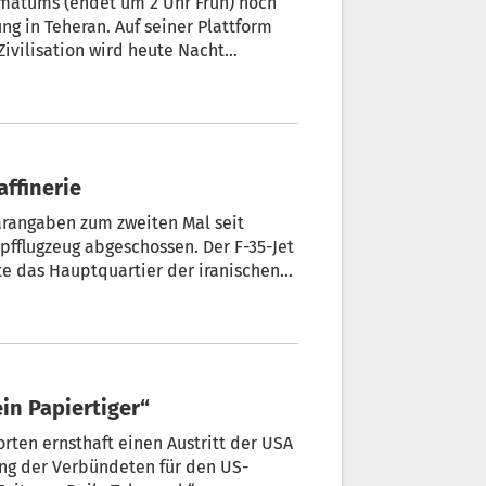
imatums (endet um 2 Uhr Früh) noch
g in Teheran. Auf seiner Plattform
Zivilisation wird heute Nacht
ein Wunsch, doch es scheint
affinerie
ärangaben zum zweiten Mal seit
pfflugzeug abgeschossen. Der F-35-Jet
te das Hauptquartier der iranischen
morgen und in der Nacht erneut mit
ffinerie von Drohnen getroffen.
ein Papiertiger“
ten ernsthaft einen Austritt der USA
ng der Verbündeten für den US-