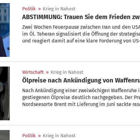
Politik
»
Krieg in Nahost
ABSTIMMUNG: Trauen Sie dem Frieden zw
Zwei Wochen Feuerpause zwischen Iran und den USA 
im Öl. Teheran signalisiert die Öffnung der strate
und reagiert damit auf eine klare Forderung von US
globalen Energiemarkt könnte das Milliarden bewe
mit. Und Sie? Trauen Sie dem Frieden, oder sind Sie
Wirtschaft
»
Krieg in Nahost
Ölpreise nach Ankündigung von Waffenru
Nach Ankündigung einer zweiwöchigen Waffenruhe im
gestiegenen Ölpreise deutlich nachgegeben. Der Preis
Nordseesorte Brent mit Lieferung im Juni sackte ras
US-Dollar (rund 79 Euro) – der niedrigste Wert seit 
wichtigeren Sorte WTI fiel der Preisrückgang mit Aus
Politik
»
Krieg in Nahost