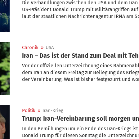
Die Verhandlungen zwischen den USA und dem Iran
US-Präsident Donald Trump mit Militärangriffen auf 
laut der staatlichen Nachrichtenagentur IRNA am S
verlassen, wo die Gespräche mit der US-Seite statt
Chronik
»
USA
Iran – Das ist der Stand zum Deal mit Te
Vor der offiziellen Unterzeichnung eines Rahmen
dem Iran an diesem Freitag zur Beilegung des Krieg
der Vereinbarung. Was ist bisher festgezurrt und wo
Politik
»
Iran-Krieg
Trump: Iran-Vereinbarung soll morgen u
In den Bemühungen um ein Ende des Iran-Kriegs is
Donald Trump für diesen Sonntag die Unterzeichnun