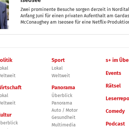
Zwei prominente Besuche sorgen derzeit in Nordital
Anfang Juni für einen privaten Aufenthalt am Garda
McConaughey am Iseosee für eine N
olitik
Sport
s+ im Übe
okal
Lokal
Events
eltweit
Weltweit
Rätsel
irtschaft
Panorama
okal
Überblick
Leserrepo
eltweit
Panorama
Auto / Motor
Comedy
ultur
Gesundheit
berblick
Podcast
Multimedia