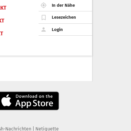
In der Nähe
KT
Lesezeichen
KT
Login
KT
|
sh-Nachrichten
Netiquette