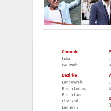
Chronik
P
Lokal
L
Weltweit
W
Bezirke
W
Landesweit
L
Bozen Leifers
W
Bozen Land
K
Eisacktal
Ü
Ladinien