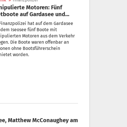
nik
»
Finanzpolizei
ipulierte Motoren: Fünf
tboote auf Gardasee und
eosee beschlagnahmt
zpolizei hat auf dem Gardasee
dem Iseosee fünf Boote mit
ipulierten Motoren aus dem Verkehr
gen. Die Boote waren offenbar an
sonen ohne Bootsführerschein
mietet worden.