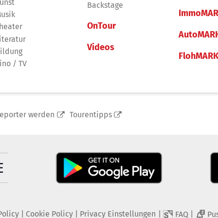
unst
Backstage
ImmoMAR
usik
OnTour
heater
AutoMAR
iteratur
Videos
ildung
FlohMAR
ino / TV
reporter werden
Tourentipps
Policy
|
Cookie Policy
|
Privacy Einstellungen
|
|
FAQ
Pu
2