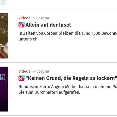
einbringen. Unsere Aufgabe als Seniorenbewegung i
Lobbyarbeit zu machen! Die Generation 60+ sollte s
bewusst sein“, betonte der Vorsitzende der Senior
Videos
»
Corona
 Allein auf der Insel
In Zeiten von Corona bleiben die rund 1500 Bewoh
unter sich.
Videos
»
Corona
 "Keinen Grund, die Regeln zu lockern
Bundeskanzlerin Angela Merkel hat sich in einem P
Sie zum Durchhalten aufgerufen.