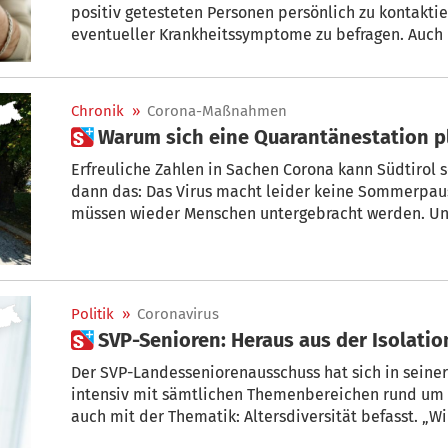
positiv getesteten Personen persönlich zu kontaktie
eventueller Krankheitssymptome zu befragen. Auch
Kontakte ist nicht mehr möglich. Aus diesem Grund f
Sanitätsbetreib mit kommendem Montag, 10.01.2022
Handhabung der Isolationsverfügungen ein.
Chronik
»
Corona-Maßnahmen
 Warum sich eine Quarantänestation pl
Erfreuliche Zahlen in Sachen Corona kann Südtirol
dann das: Das Virus macht leider keine Sommerpaus
müssen wieder Menschen untergebracht werden. Un
Vorsicht. + Von Margit Piok
Politik
»
Coronavirus
 SVP-Senioren: Heraus aus der Isolatio
Der SVP-Landesseniorenausschuss hat sich in seine
intensiv mit sämtlichen Themenbereichen rund um 
auch mit der Thematik: Altersdiversität befasst. „W
in alle aktuellen Entscheidungsfindungen in Gesellsc