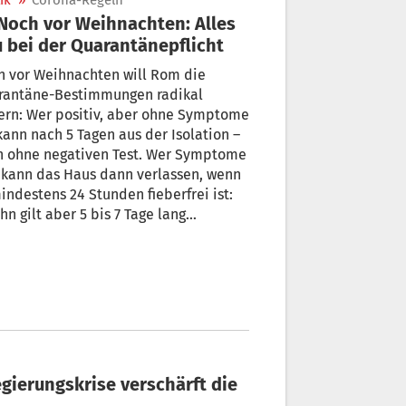
ik
»
Corona-Regeln
 bei der Quarantänepflicht
h vor Weihnachten will Rom die
rantäne-Bestimmungen radikal
ern: Wer positiv, aber ohne Symptome
 kann nach 5 Tagen aus der Isolation –
h ohne negativen Test. Wer Symptome
 kann das Haus dann verlassen, wenn
indestens 24 Stunden fieberfrei ist:
ihn gilt aber 5 bis 7 Tage lang
enpflicht. Eine Ausnahme sind
häftigte im Gesundheitswesen: Sie
en nach einem positiven Test 7 Tage
solation.