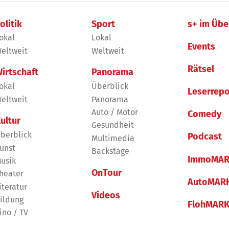
olitik
Sport
s+ im Übe
okal
Lokal
Events
eltweit
Weltweit
Rätsel
irtschaft
Panorama
okal
Überblick
Leserrepo
eltweit
Panorama
Auto / Motor
Comedy
ultur
Gesundheit
berblick
Podcast
Multimedia
unst
Backstage
ImmoMAR
usik
OnTour
heater
AutoMAR
iteratur
Videos
ildung
FlohMAR
ino / TV