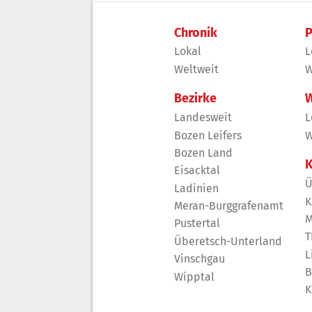
Chronik
P
Lokal
L
Weltweit
W
Bezirke
W
Landesweit
L
Bozen Leifers
W
Bozen Land
K
Eisacktal
Ü
Ladinien
K
Meran-Burggrafenamt
M
Pustertal
T
Überetsch-Unterland
L
Vinschgau
B
Wipptal
K