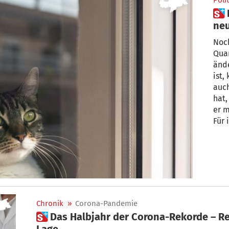
Polit
 Noch vor Weihnachten: Alles
neu
Noc
Qua
änd
ist,
auc
hat,
er m
Für 
Mask
Besc
müss
in I
Chronik
»
Corona-Pandemie
 Das Halbjahr der Corona-Rekorde – Regierungskrise verschärft die
Lage