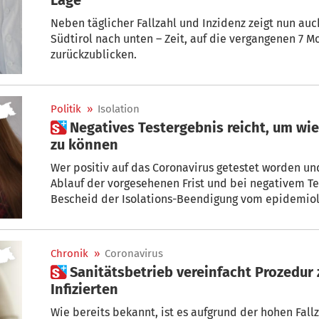
Neben täglicher Fallzahl und Inzidenz zeigt nun au
Südtirol nach unten – Zeit, auf die vergangenen 7 
zurückzublicken.
Politik
»
Isolation
 Negatives Testergebnis reicht, um wieder in die Schule gehen
zu können
Wer positiv auf das Coronavirus getestet worden und 
Ablauf der vorgesehenen Frist und bei negativem T
Bescheid der Isolations-Beendigung vom epidemiolo
verzögert eintreffen, kann die Schule auch mit de
Testergebnisses wieder besucht werden.
Chronik
»
Coronavirus
 Sanitätsbetrieb vereinfacht Prozedur zur Isolation von
Infizierten
Wie bereits bekannt, ist es aufgrund der hohen Fall