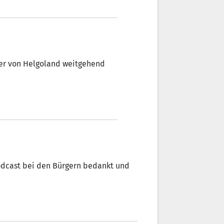
st es, dafür auch entsprechende
ich ihre Stärker und Bedeutung
enbewegung Otto von Dellemann.
ner von Helgoland weitgehend
"
odcast bei den Bürgern bedankt und