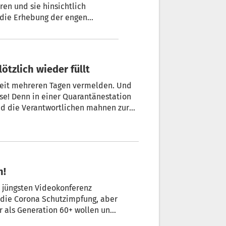
ren und sie hinsichtlich
 die Erhebung der engen
ührt der Südtiroler
, eine vereinfachte
ötzlich wieder füllt
 seit mehreren Tagen vermelden. Und
e! Denn in einer Quarantänestation
d die Verantwortlichen mahnen zur
n!
r jüngsten Videokonferenz
die Corona Schutzimpfung, aber
ir als Generation 60+ wollen uns
haft und Politik aktiv