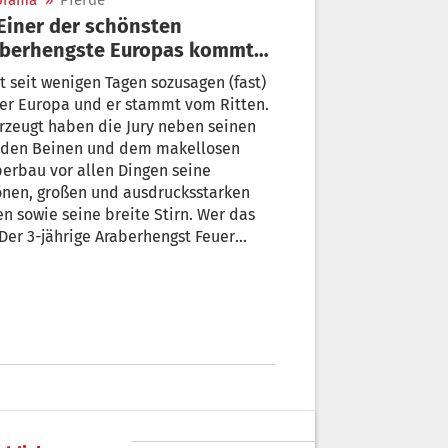
orama
»
Pferde
aberhengste Europas kommt
 Ritten
st seit wenigen Tagen sozusagen (fast)
er Europa und er stammt vom Ritten.
rzeugt haben die Jury neben seinen
aden Beinen und dem makellosen
erbau vor allen Dingen seine
önen, großen und ausdrucksstarken
n sowie seine breite Stirn. Wer das
 Der 3-jährige Araberhengst Feuer
n vom Gestüt Feuerstein am Ritten.