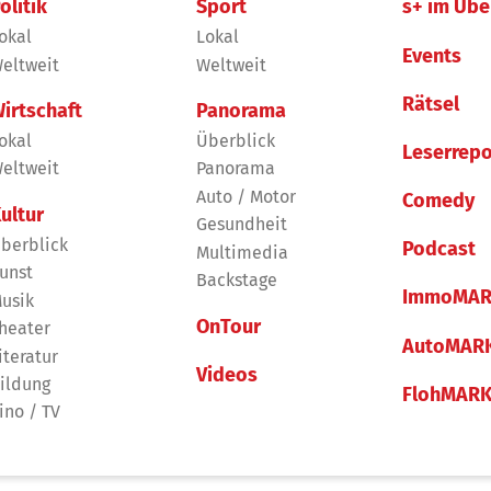
olitik
Sport
s+ im Übe
okal
Lokal
Events
eltweit
Weltweit
Rätsel
irtschaft
Panorama
okal
Überblick
Leserrepo
eltweit
Panorama
Auto / Motor
Comedy
ultur
Gesundheit
berblick
Podcast
Multimedia
unst
Backstage
ImmoMAR
usik
OnTour
heater
AutoMAR
iteratur
Videos
ildung
FlohMAR
ino / TV