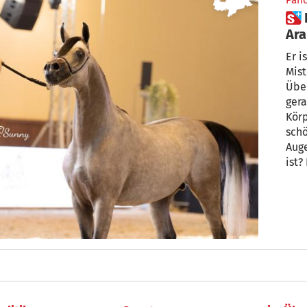
Pan
 Einer der schönsten
Ar
vom
Er i
Mist
Übe
ger
Körp
sch
Auge
ist?
Nari