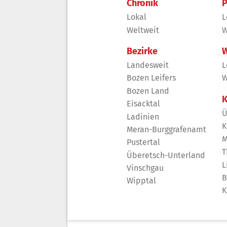
Chronik
P
Lokal
L
Weltweit
W
Bezirke
W
Landesweit
L
Bozen Leifers
W
Bozen Land
K
Eisacktal
Ü
Ladinien
K
Meran-Burggrafenamt
M
Pustertal
T
Überetsch-Unterland
L
Vinschgau
B
Wipptal
K