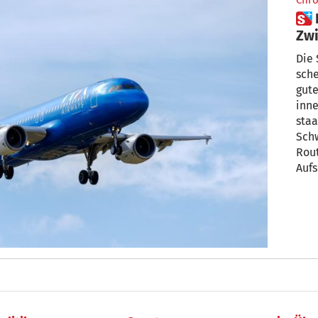
Chro
 ITA Airways und der 3.
Zwi
Ro
Die
scheint für I
gute
inne
staa
Schw
Rout
Auf
eine