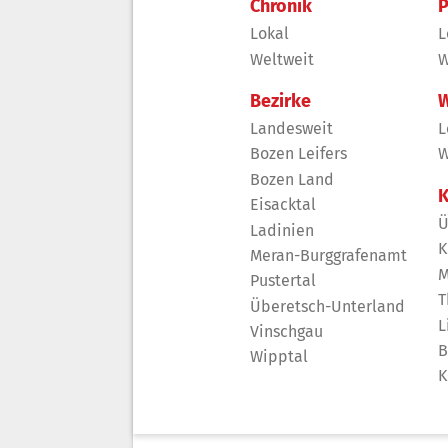
Chronik
P
Lokal
L
Weltweit
W
Bezirke
W
Landesweit
L
Bozen Leifers
W
Bozen Land
K
Eisacktal
Ü
Ladinien
K
Meran-Burggrafenamt
M
Pustertal
T
Überetsch-Unterland
L
Vinschgau
B
Wipptal
K