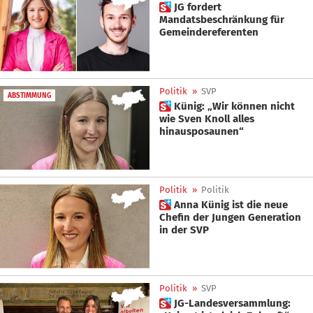
 JG fordert
Mandatsbeschränkung für
Gemeindereferenten
Politik
»
SVP
ABSTIMMUNG
 Künig: „Wir können nicht
wie Sven Knoll alles
hinausposaunen“
Politik
»
Politik
 Anna Künig ist die neue
Chefin der Jungen Generation
in der SVP
Politik
»
SVP
 JG-Landesversammlung: