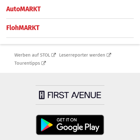
AutoMARKT
FlohMARKT
Werben auf STOL
Leserreporter werden
Tourentipps