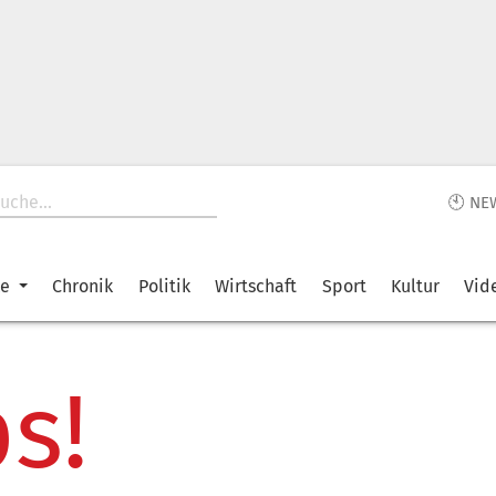
🕙 NE
ke
Chronik
Politik
Wirtschaft
Sport
Kultur
Vid
s!