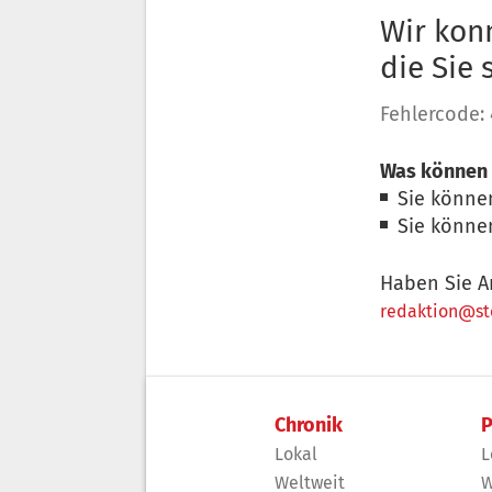
Wir konn
die Sie
Fehlercode:
Was können 
Sie könne
Sie könne
Haben Sie A
redaktion@sto
Chronik
P
Lokal
L
Weltweit
W