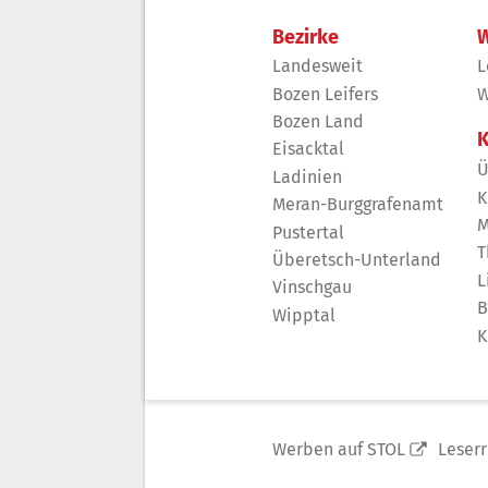
Bezirke
W
Landesweit
L
Bozen Leifers
W
Bozen Land
K
Eisacktal
Ü
Ladinien
K
Meran-Burggrafenamt
M
Pustertal
T
Überetsch-Unterland
L
Vinschgau
B
Wipptal
K
Werben auf STOL
Leser