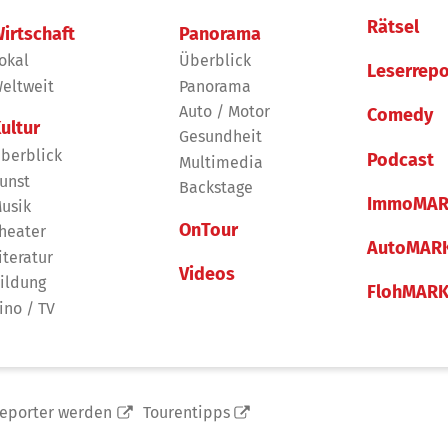
Rätsel
irtschaft
Panorama
okal
Überblick
Leserrepo
eltweit
Panorama
Auto / Motor
Comedy
ultur
Gesundheit
berblick
Podcast
Multimedia
unst
Backstage
ImmoMAR
usik
OnTour
heater
AutoMAR
iteratur
Videos
ildung
FlohMAR
ino / TV
reporter werden
Tourentipps