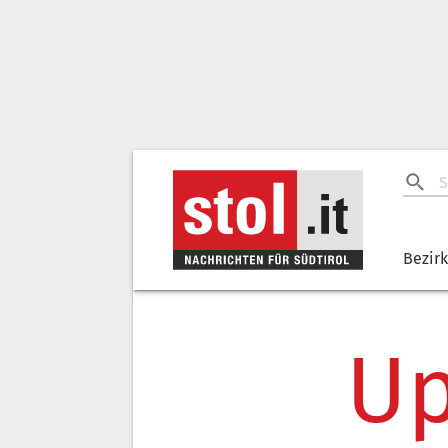
Bezir
Up