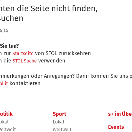
ten die Seite nicht finden,
 suchen
 404
Sie tun?
n zur
von STOL zurückkehren
Startseite
n die
verwenden
STOL-Suche
nmerkungen oder Anregungen? Dann können Sie uns p
kontaktieren
l.it
olitik
Sport
s+ im Übe
okal
Lokal
Events
eltweit
Weltweit