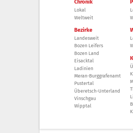
Chronik
P
Lokal
L
Weltweit
W
Bezirke
W
Landesweit
L
Bozen Leifers
W
Bozen Land
K
Eisacktal
Ü
Ladinien
K
Meran-Burggrafenamt
M
Pustertal
T
Überetsch-Unterland
L
Vinschgau
B
Wipptal
K