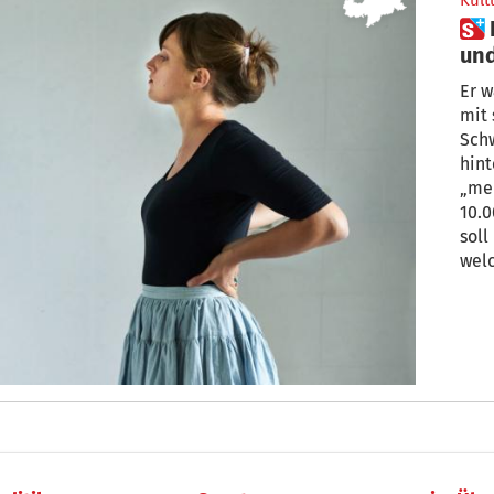
Kult
 Eine Reise zwischen Migration
un
Er w
mit 
Sch
hint
„men
10.0
soll
welc
zeit
abge
kult
unte