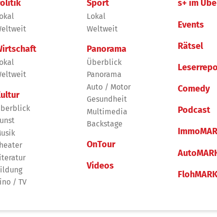
olitik
Sport
s+ im Übe
okal
Lokal
Events
eltweit
Weltweit
Rätsel
irtschaft
Panorama
okal
Überblick
Leserrepo
eltweit
Panorama
Auto / Motor
Comedy
ultur
Gesundheit
berblick
Podcast
Multimedia
unst
Backstage
ImmoMAR
usik
OnTour
heater
AutoMAR
iteratur
Videos
ildung
FlohMAR
ino / TV