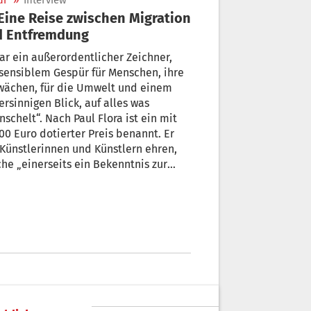
ur
»
Interview
d Entfremdung
ar ein außerordentlicher Zeichner,
sensiblem Gespür für Menschen, ihre
wächen, für die Umwelt und einem
ersinnigen Blick, auf alles was
schelt“. Nach Paul Flora ist ein mit
00 Euro dotierter Preis benannt. Er
 Künstlerinnen und Künstlern ehren,
he „einerseits ein Bekenntnis zur
genössischen bildenden Kunst
ben, aber auch Neues ein wichtiges
urpolitisches Anliegen ist“,
rstützen.