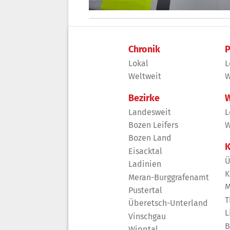
Chronik
P
Lokal
L
Weltweit
W
Bezirke
W
Landesweit
L
Bozen Leifers
W
Bozen Land
K
Eisacktal
Ü
Ladinien
K
Meran-Burggrafenamt
M
Pustertal
T
Überetsch-Unterland
L
Vinschgau
B
Wipptal