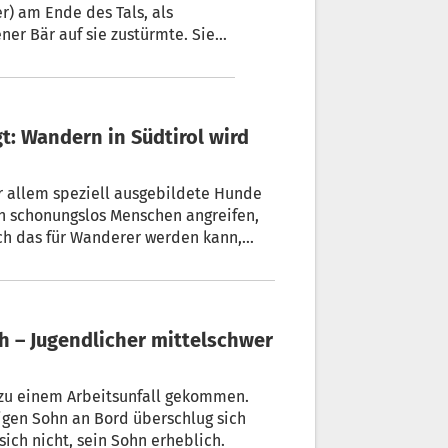
r) am Ende des Tals, als
er Bär auf sie zustürmte. Sie
 gehen. Später rannten sie bis
itzt tief. Enttäuscht sind sie von
r allem speziell ausgebildete Hunde
ch schonungslos Menschen angreifen,
ich das für Wanderer werden kann,
besteht die Gefahr, dass Bauern ganze
tephan Pfeifhofer
 zu einem Arbeitsunfall gekommen.
igen Sohn an Bord überschlug sich
sich nicht, sein Sohn erheblich.