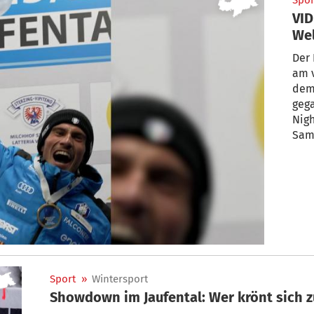
Spor
VID
Wel
Der 
am 
dem 
gega
Nigh
Sam
Sport
»
Wintersport
Showdown im Jaufental: Wer krönt sich 