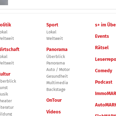
olitik
Sport
s+ im Übe
okal
Lokal
Events
eltweit
Weltweit
Rätsel
irtschaft
Panorama
okal
Überblick
Leserrepo
eltweit
Panorama
Auto / Motor
Comedy
ultur
Gesundheit
berblick
Podcast
Multimedia
unst
Backstage
ImmoMAR
usik
OnTour
heater
AutoMAR
iteratur
Videos
ildung