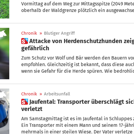
Vormittag auf dem Weg zur Mittagsspitze (2049 Mete
oberhalb der Waldgrenze plötzlich ein ausgewachsen
versuchten ruhig zu bleiben und langsam abwärts zu
ins Tal hinunter, so schnell sie konnten. Der Schock s
den Behörden.
Chronik
»
Blutiger Angriff
 Attacke von Herdenschutzhunden zeigt: Wandern in Südtirol wird
gefährlich
Zum Schutz vor Wolf und Bär werden den Bauern vo
empfohlen. Gleichzeitig ist bekannt, dass diese au
wenn sie Gefahr für die Herde spüren. Wie bedrohl
zeigt ein blutiger Vorfall aus dem Wipptal. Zudem 
Almen und Weidegebiete absperren müssen. + Von S
Chronik
»
Arbeitsunfall
 Jaufental: Transporter überschlägt sich – Jugendlicher mittelschwer
verletzt
Am Samstagmittag ist es im Jaufental in Schluppes
Ein Transporter mit einem Mann und seinem 17-jähr
mehrmals in einer steilen Wiese. Der Vater verletze 