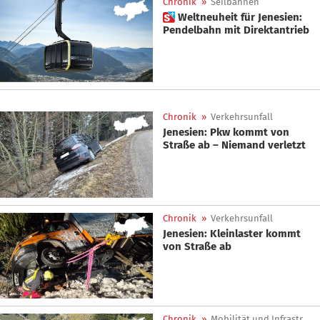
Chronik
»
Seilbahnen
 Weltneuheit für Jenesien:
Pendelbahn mit Direktantrieb
Chronik
»
Verkehrsunfall
Jenesien: Pkw kommt von
Straße ab – Niemand verletzt
Chronik
»
Verkehrsunfall
Jenesien: Kleinlaster kommt
von Straße ab
Chronik
»
Mobilität und Infrastruktur