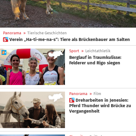
Panorama
»
Tierische Geschichten
 Verein „Ha-ti-me-na-s“: Tiere als Brückenbauer am Salten
Sport
»
Leichtathletik
Berglauf in Traumkulisse:
Felderer und Rigo siegen
Panorama
»
Film
 Dreharbeiten in Jenesien:
Pferd Thunder wird Brücke zu
Vergangenheit