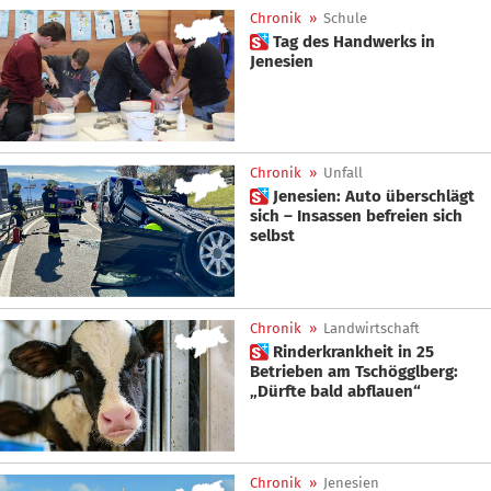
Chronik
»
Schule
 Tag des Handwerks in
Jenesien
Chronik
»
Unfall
 Jenesien: Auto überschlägt
sich – Insassen befreien sich
selbst
Chronik
»
Landwirtschaft
 Rinderkrankheit in 25
Betrieben am Tschögglberg:
„Dürfte bald abflauen“
Chronik
»
Jenesien