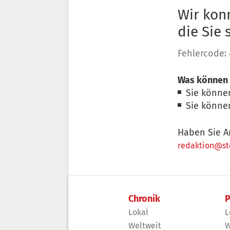
Wir konn
die Sie
Fehlercode:
Was können 
Sie könne
Sie könne
Haben Sie A
redaktion@sto
Chronik
P
Lokal
L
Weltweit
W