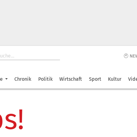
🕙 NE
ke
Chronik
Politik
Wirtschaft
Sport
Kultur
Vid
s!