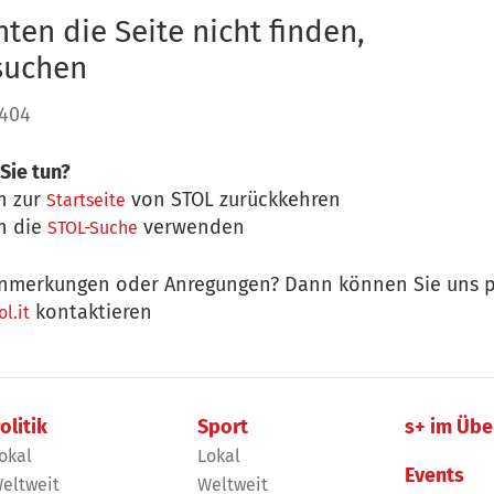
ten die Seite nicht finden,
 suchen
 404
Sie tun?
n zur
von STOL zurückkehren
Startseite
n die
verwenden
STOL-Suche
nmerkungen oder Anregungen? Dann können Sie uns p
kontaktieren
l.it
olitik
Sport
s+ im Übe
okal
Lokal
Events
eltweit
Weltweit