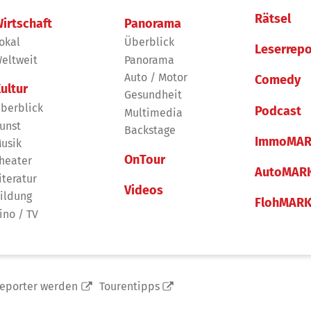
Rätsel
irtschaft
Panorama
okal
Überblick
Leserrepo
eltweit
Panorama
Auto / Motor
Comedy
ultur
Gesundheit
berblick
Podcast
Multimedia
unst
Backstage
ImmoMAR
usik
OnTour
heater
AutoMAR
iteratur
Videos
ildung
FlohMAR
ino / TV
reporter werden
Tourentipps