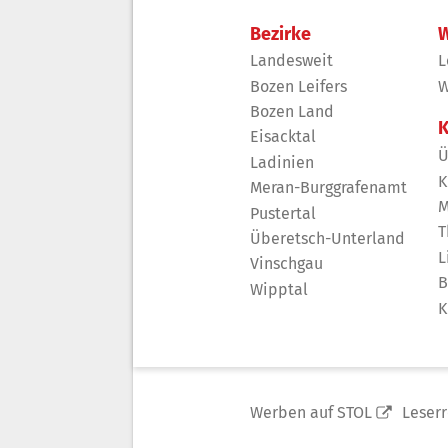
Bezirke
W
Landesweit
L
Bozen Leifers
W
Bozen Land
K
Eisacktal
Ü
Ladinien
K
Meran-Burggrafenamt
M
Pustertal
T
Überetsch-Unterland
L
Vinschgau
B
Wipptal
K
Werben auf STOL
Leser