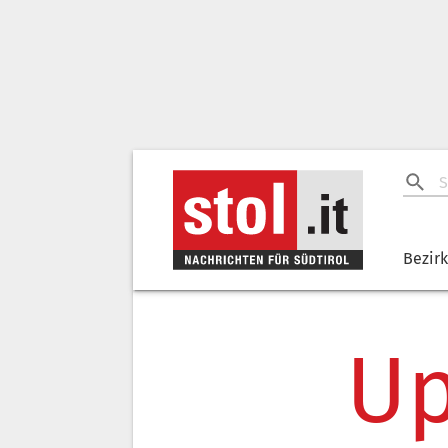
Bezir
Up