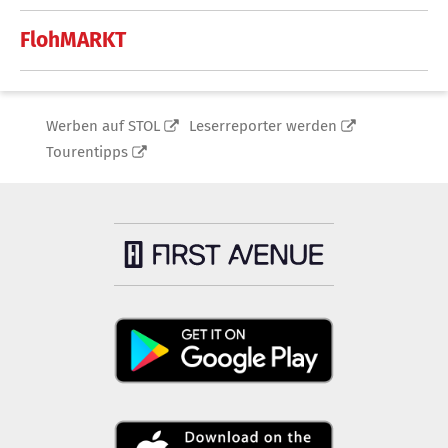
FlohMARKT
Werben auf STOL
Leserreporter werden
Tourentipps