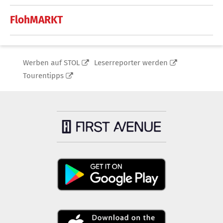
FlohMARKT
Werben auf STOL
Leserreporter werden
Tourentipps