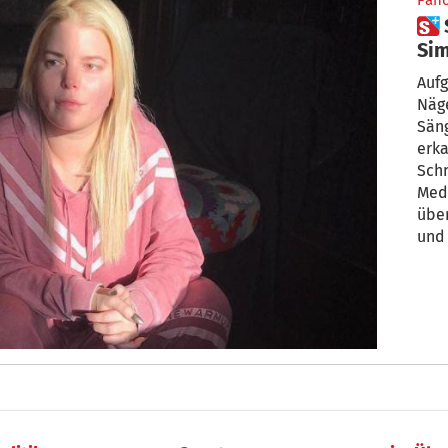
Pan
 Schonungslos ehrlich: Jessica
Sim
üb
Aufg
Näge
Säng
erka
Schn
Medi
übe
und 
eine
zusp
Sim
und 