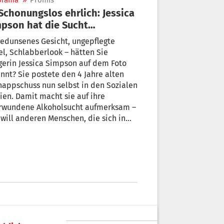
orama
»
Promis
pson hat die Sucht
erwunden
edunsenes Gesicht, ungepflegte
l, Schlabberlook – hätten Sie
erin Jessica Simpson auf dem Foto
nnt? Sie postete den 4 Jahre alten
appschuss nun selbst in den Sozialen
en. Damit macht sie auf ihre
rwundene Alkoholsucht aufmerksam –
will anderen Menschen, die sich in
r ähnlichen Lage befinden, Mut
rechen. Mittlerweile hat Jessica
pson die Sucht nämlich überwunden
ist wieder so strahlend wie eh und je.