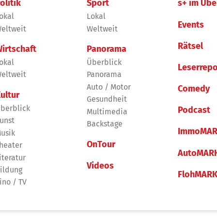
olitik
Sport
s+ im Übe
okal
Lokal
Events
eltweit
Weltweit
Rätsel
irtschaft
Panorama
okal
Überblick
Leserrepo
eltweit
Panorama
Auto / Motor
Comedy
ultur
Gesundheit
berblick
Podcast
Multimedia
unst
Backstage
ImmoMAR
usik
OnTour
heater
AutoMAR
iteratur
Videos
ildung
FlohMAR
ino / TV