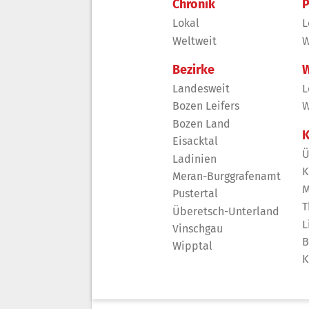
Chronik
P
Lokal
L
Weltweit
W
Bezirke
W
Landesweit
L
Bozen Leifers
W
Bozen Land
K
Eisacktal
Ü
Ladinien
K
Meran-Burggrafenamt
M
Pustertal
T
Überetsch-Unterland
L
Vinschgau
B
Wipptal
K