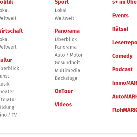
olitik
Sport
s+ im Übe
okal
Lokal
Events
eltweit
Weltweit
Rätsel
irtschaft
Panorama
okal
Überblick
Leserrepo
eltweit
Panorama
Auto / Motor
Comedy
ultur
Gesundheit
berblick
Podcast
Multimedia
unst
Backstage
ImmoMAR
usik
OnTour
heater
AutoMAR
iteratur
Videos
ildung
FlohMAR
ino / TV