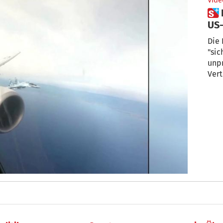
Vide
 Russische Jets nähern sich
US-
Die 
"sic
unpr
Vert