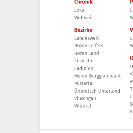
Chronik
P
Lokal
L
Weltweit
W
Bezirke
W
Landesweit
L
Bozen Leifers
W
Bozen Land
K
Eisacktal
Ü
Ladinien
K
Meran-Burggrafenamt
M
Pustertal
T
Überetsch-Unterland
L
Vinschgau
B
Wipptal
K