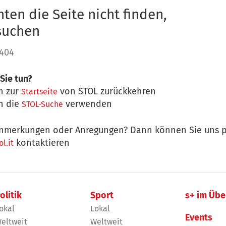
ten die Seite nicht finden,
 suchen
 404
Sie tun?
n zur
von STOL zurückkehren
Startseite
n die
verwenden
STOL-Suche
nmerkungen oder Anregungen? Dann können Sie uns p
kontaktieren
l.it
olitik
Sport
s+ im Übe
okal
Lokal
Events
eltweit
Weltweit