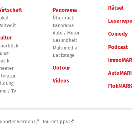
Rätsel
irtschaft
Panorama
okal
Überblick
Leserrepo
eltweit
Panorama
Auto / Motor
Comedy
ultur
Gesundheit
berblick
Podcast
Multimedia
unst
Backstage
ImmoMAR
usik
OnTour
heater
AutoMAR
iteratur
Videos
ildung
FlohMAR
ino / TV
reporter werden
Tourentipps