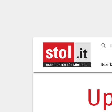
Bezir
Up