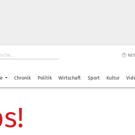
🕙 NE
ke
Chronik
Politik
Wirtschaft
Sport
Kultur
Vid
s!