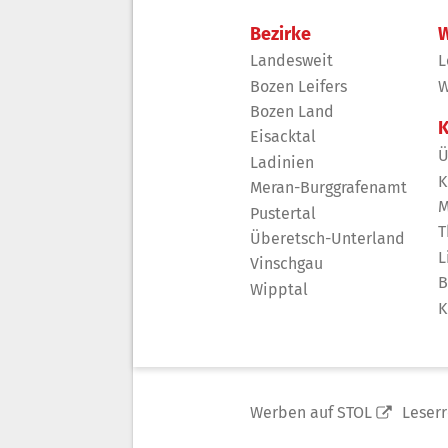
Bezirke
W
Landesweit
L
Bozen Leifers
W
Bozen Land
K
Eisacktal
Ü
Ladinien
K
Meran-Burggrafenamt
M
Pustertal
T
Überetsch-Unterland
L
Vinschgau
B
Wipptal
K
Werben auf STOL
Leser