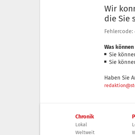
Wir konn
die Sie
Fehlercode:
Was können 
Sie könne
Sie könne
Haben Sie A
redaktion@sto
Chronik
P
Lokal
L
Weltweit
W