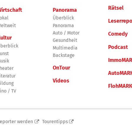
Rätsel
irtschaft
Panorama
okal
Überblick
Leserrepo
eltweit
Panorama
Auto / Motor
Comedy
ultur
Gesundheit
berblick
Podcast
Multimedia
unst
Backstage
ImmoMAR
usik
OnTour
heater
AutoMAR
iteratur
Videos
ildung
FlohMAR
ino / TV
reporter werden
Tourentipps