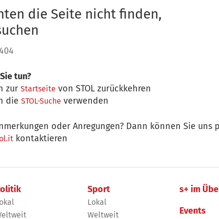
ten die Seite nicht finden,
 suchen
 404
Sie tun?
n zur
von STOL zurückkehren
Startseite
n die
verwenden
STOL-Suche
nmerkungen oder Anregungen? Dann können Sie uns p
kontaktieren
l.it
olitik
Sport
s+ im Übe
okal
Lokal
Events
eltweit
Weltweit