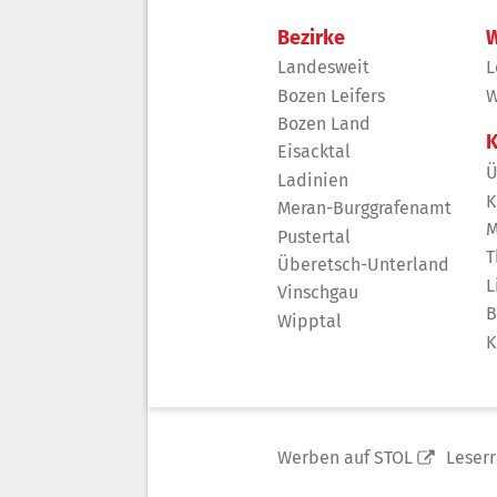
Bezirke
W
Landesweit
L
Bozen Leifers
W
Bozen Land
K
Eisacktal
Ü
Ladinien
K
Meran-Burggrafenamt
M
Pustertal
T
Überetsch-Unterland
L
Vinschgau
B
Wipptal
K
Werben auf STOL
Leser