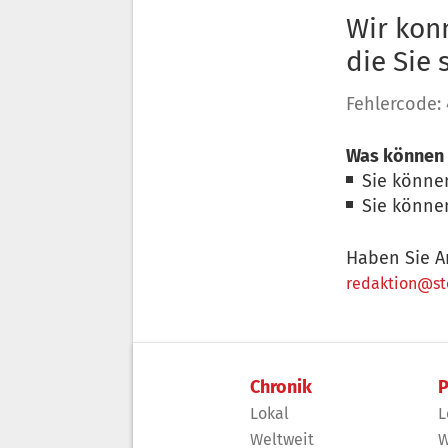
Wir konn
die Sie
Fehlercode:
Was können 
Sie könne
Sie könne
Haben Sie A
redaktion@sto
Chronik
P
Lokal
L
Weltweit
W