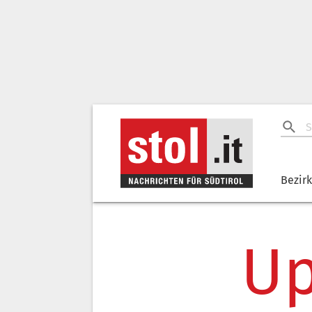
Bezir
Up