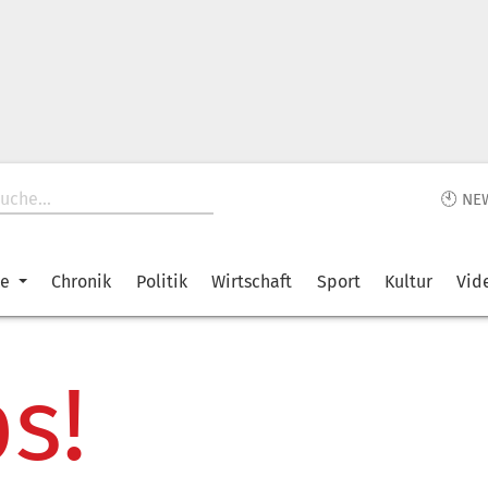
🕙 NE
ke
Chronik
Politik
Wirtschaft
Sport
Kultur
Vid
s!