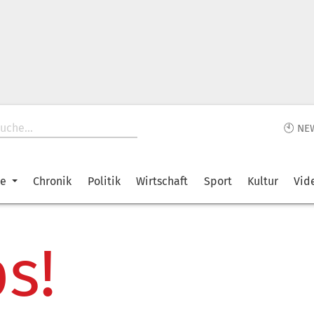
🕙 NE
ke
Chronik
Politik
Wirtschaft
Sport
Kultur
Vid
s!