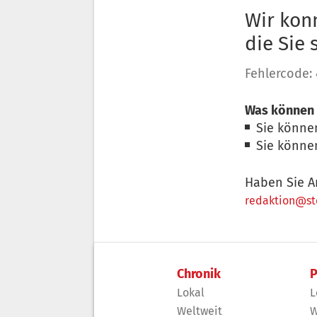
Wir konn
die Sie
Fehlercode:
Was können 
Sie könne
Sie könne
Haben Sie A
redaktion@sto
Chronik
P
Lokal
L
Weltweit
W