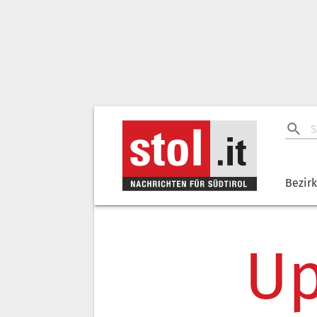
Bezir
Up