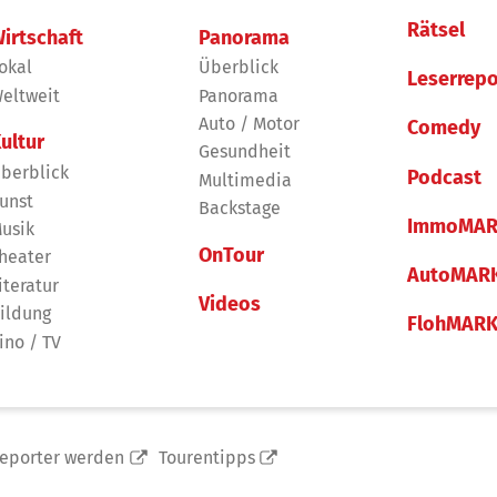
Rätsel
irtschaft
Panorama
okal
Überblick
Leserrepo
eltweit
Panorama
Auto / Motor
Comedy
ultur
Gesundheit
berblick
Podcast
Multimedia
unst
Backstage
ImmoMAR
usik
OnTour
heater
AutoMAR
iteratur
Videos
ildung
FlohMAR
ino / TV
reporter werden
Tourentipps