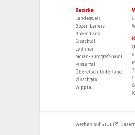
Bezirke
W
Landesweit
L
Bozen Leifers
W
Bozen Land
K
Eisacktal
Ü
Ladinien
K
Meran-Burggrafenamt
M
Pustertal
T
Überetsch-Unterland
L
Vinschgau
B
Wipptal
K
Werben auf STOL
Leser