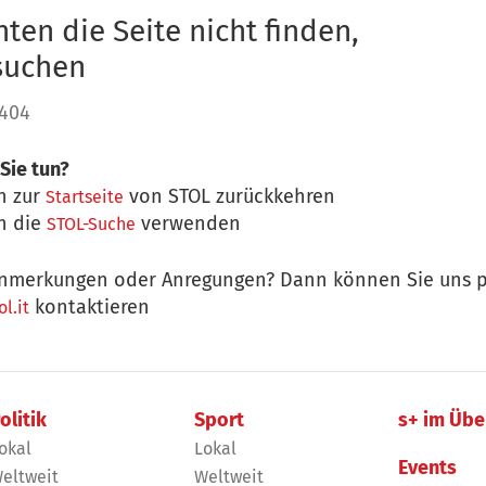
ten die Seite nicht finden,
 suchen
 404
Sie tun?
n zur
von STOL zurückkehren
Startseite
n die
verwenden
STOL-Suche
nmerkungen oder Anregungen? Dann können Sie uns p
kontaktieren
l.it
olitik
Sport
s+ im Übe
okal
Lokal
Events
eltweit
Weltweit