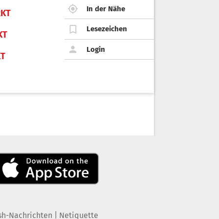
In der Nähe
KT
Lesezeichen
KT
Login
KT
|
sh-Nachrichten
Netiquette