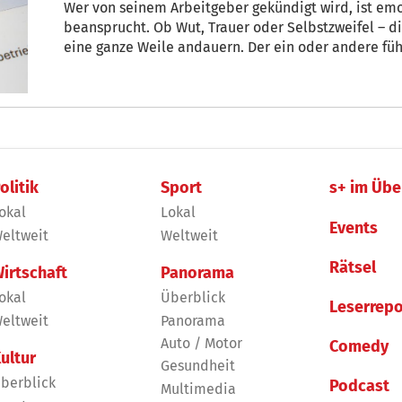
Wer von seinem Arbeitgeber gekündigt wird, ist emo
beansprucht. Ob Wut, Trauer oder Selbstzweifel – d
eine ganze Weile andauern. Der ein oder andere fühlt
Wirklichkeit geht es vielen so.
olitik
Sport
s+ im Übe
okal
Lokal
Events
eltweit
Weltweit
Rätsel
irtschaft
Panorama
okal
Überblick
Leserrepo
eltweit
Panorama
Auto / Motor
Comedy
ultur
Gesundheit
berblick
Podcast
Multimedia