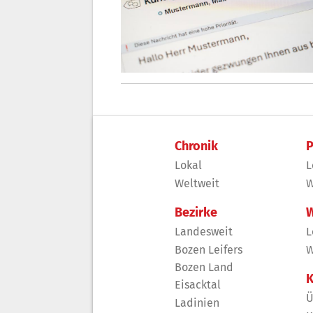
Chronik
P
Lokal
L
Weltweit
W
Bezirke
W
Landesweit
L
Bozen Leifers
W
Bozen Land
K
Eisacktal
Ü
Ladinien