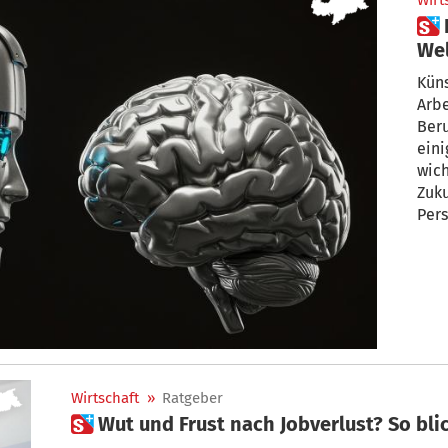
Wirt
 Ist mein Job KI-sicher?
Wel
zäh
Küns
Arbe
Beru
ein
wich
Zuku
Per
Wirtschaft
»
Ratgeber
 Wut und Frust nach Jobverlust? So bl