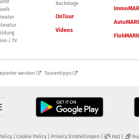
unst
Backstage
ImmoMAR
usik
OnTour
heater
AutoMAR
iteratur
Videos
ildung
FlohMAR
ino / TV
reporter werden
Tourentipps
Policy
|
Cookie Policy
|
Privacy Einstellungen
|
|
FAQ
Pu
2