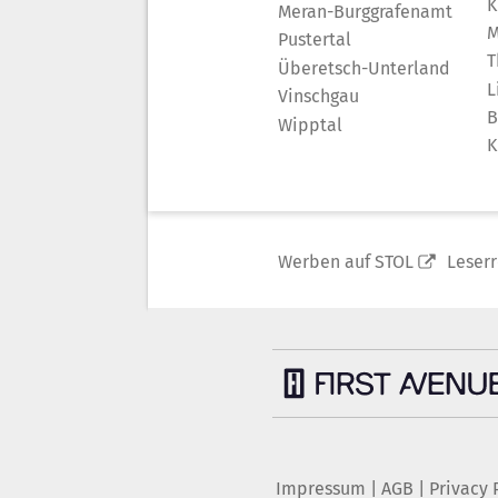
K
Meran-Burggrafenamt
M
Pustertal
T
Überetsch-Unterland
L
Vinschgau
B
Wipptal
K
Werben auf STOL
Leser
Impressum
|
AGB
|
Privacy 