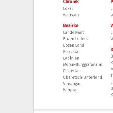
Chronik
P
Lokal
L
Weltweit
W
Bezirke
W
Landesweit
L
Bozen Leifers
W
Bozen Land
K
Eisacktal
Ü
Ladinien
K
Meran-Burggrafenamt
M
Pustertal
T
Überetsch-Unterland
L
Vinschgau
B
Wipptal
K