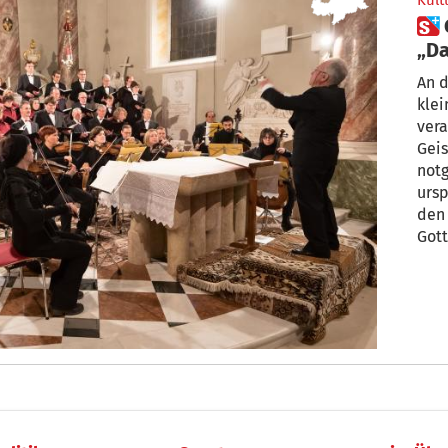
Kult
 Geistliche Musik in Nals:
„Da
ist
An d
klei
vera
Geis
not
ursp
den 
Gott
Chor
der 