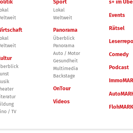
olitik
Sport
s+ im Übe
okal
Lokal
Events
eltweit
Weltweit
Rätsel
irtschaft
Panorama
okal
Überblick
Leserrepo
eltweit
Panorama
Auto / Motor
Comedy
ultur
Gesundheit
berblick
Podcast
Multimedia
unst
Backstage
ImmoMAR
usik
OnTour
heater
AutoMAR
iteratur
Videos
ildung
FlohMAR
ino / TV