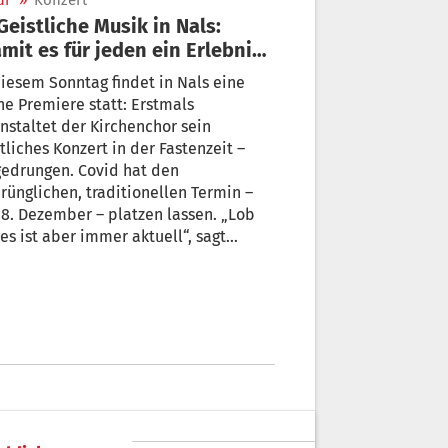
ur
»
Konzert
mit es für jeden ein Erlebnis
“
iesem Sonntag findet in Nals eine
ne Premiere statt: Erstmals
nstaltet der Kirchenchor sein
tliches Konzert in der Fastenzeit –
gedrungen. Covid hat den
rünglichen, traditionellen Termin –
8. Dezember – platzen lassen. „Lob
es ist aber immer aktuell“, sagt
leiter Josef Egger. Dies ist das Thema
heurigen Konzert-Ausgabe.