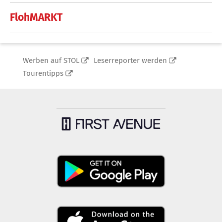
FlohMARKT
Werben auf STOL
Leserreporter werden
Tourentipps