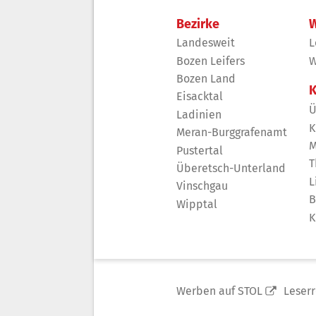
Bezirke
W
Landesweit
L
Bozen Leifers
W
Bozen Land
K
Eisacktal
Ü
Ladinien
K
Meran-Burggrafenamt
M
Pustertal
T
Überetsch-Unterland
L
Vinschgau
B
Wipptal
K
Werben auf STOL
Leser