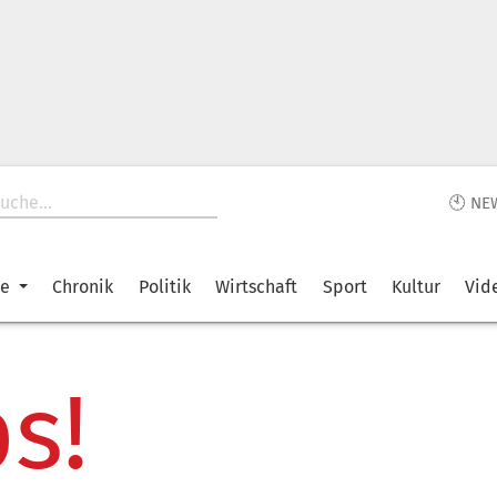
🕙 NE
ke
Chronik
Politik
Wirtschaft
Sport
Kultur
Vid
s!