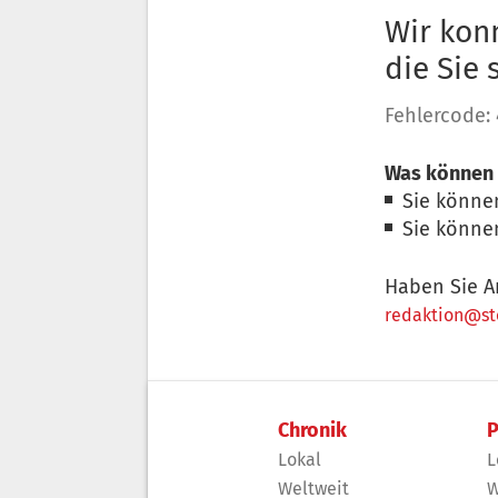
Wir konn
die Sie
Fehlercode:
Was können 
Sie könne
Sie könne
Haben Sie A
redaktion@sto
Chronik
P
Lokal
L
Weltweit
W