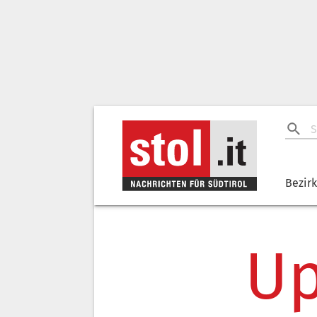
Bezir
Up