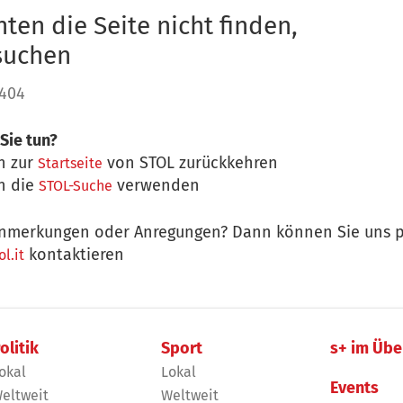
ten die Seite nicht finden,
 suchen
 404
Sie tun?
n zur
von STOL zurückkehren
Startseite
n die
verwenden
STOL-Suche
nmerkungen oder Anregungen? Dann können Sie uns p
kontaktieren
l.it
olitik
Sport
s+ im Übe
okal
Lokal
Events
eltweit
Weltweit