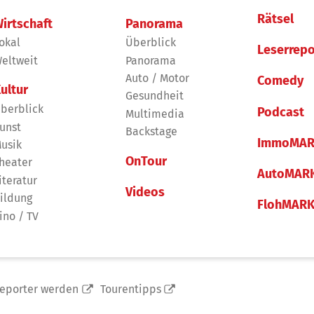
Rätsel
irtschaft
Panorama
okal
Überblick
Leserrepo
eltweit
Panorama
Auto / Motor
Comedy
ultur
Gesundheit
berblick
Podcast
Multimedia
unst
Backstage
ImmoMAR
usik
OnTour
heater
AutoMAR
iteratur
Videos
ildung
FlohMAR
ino / TV
reporter werden
Tourentipps