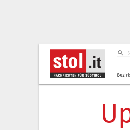
Bezir
Up