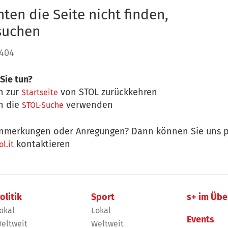
ten die Seite nicht finden,
 suchen
 404
Sie tun?
n zur
von STOL zurückkehren
Startseite
n die
verwenden
STOL-Suche
nmerkungen oder Anregungen? Dann können Sie uns p
kontaktieren
l.it
olitik
Sport
s+ im Übe
okal
Lokal
Events
eltweit
Weltweit