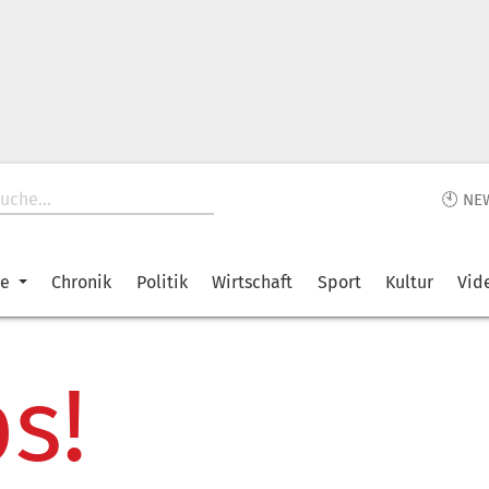
🕙 NE
ke
Chronik
Politik
Wirtschaft
Sport
Kultur
Vid
s!