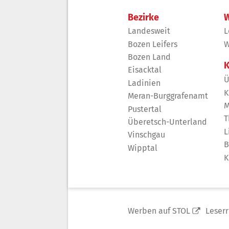
Bezirke
W
Landesweit
L
Bozen Leifers
W
Bozen Land
K
Eisacktal
Ü
Ladinien
K
Meran-Burggrafenamt
M
Pustertal
T
Überetsch-Unterland
L
Vinschgau
B
Wipptal
K
Werben auf STOL
Leser