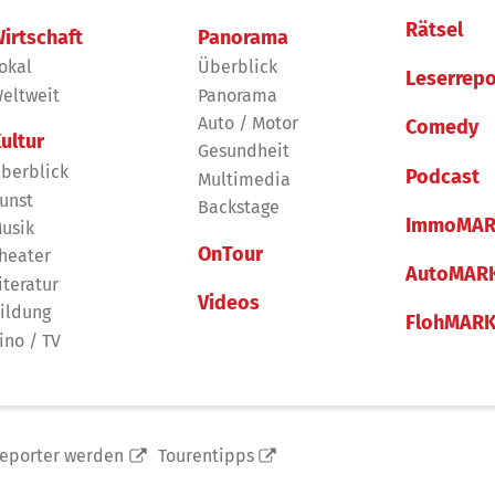
Rätsel
irtschaft
Panorama
okal
Überblick
Leserrepo
eltweit
Panorama
Auto / Motor
Comedy
ultur
Gesundheit
berblick
Podcast
Multimedia
unst
Backstage
ImmoMAR
usik
OnTour
heater
AutoMAR
iteratur
Videos
ildung
FlohMAR
ino / TV
reporter werden
Tourentipps