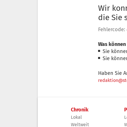
Wir konn
die Sie
Fehlercode:
Was können 
Sie könne
Sie könne
Haben Sie A
redaktion@sto
Chronik
P
Lokal
L
Weltweit
W