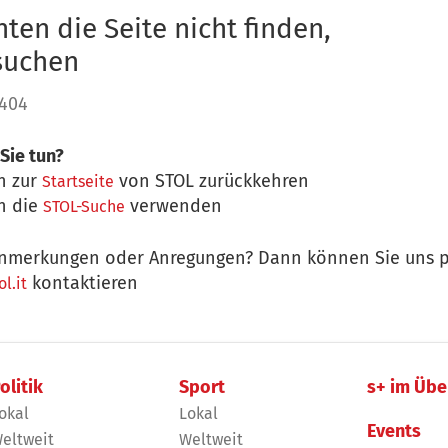
ten die Seite nicht finden,
 suchen
 404
Sie tun?
n zur
von STOL zurückkehren
Startseite
n die
verwenden
STOL-Suche
nmerkungen oder Anregungen? Dann können Sie uns p
kontaktieren
l.it
olitik
Sport
s+ im Übe
okal
Lokal
Events
eltweit
Weltweit