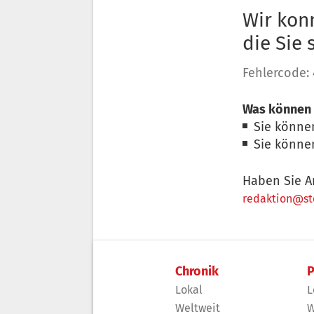
Wir konn
die Sie
Fehlercode:
Was können 
Sie könne
Sie könne
Haben Sie A
redaktion@sto
Chronik
P
Lokal
L
Weltweit
W