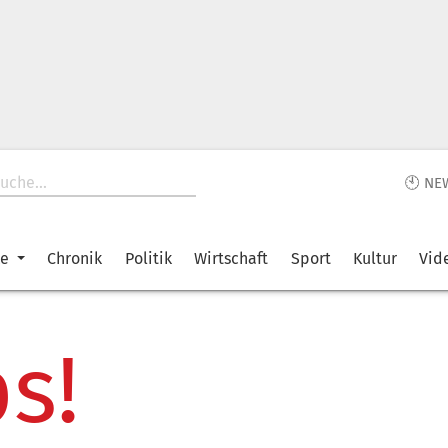
🕙 NE
ke
Chronik
Politik
Wirtschaft
Sport
Kultur
Vid
s!