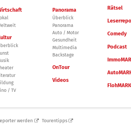
Rätsel
irtschaft
Panorama
okal
Überblick
Leserrepo
eltweit
Panorama
Auto / Motor
Comedy
ultur
Gesundheit
berblick
Podcast
Multimedia
unst
Backstage
ImmoMAR
usik
OnTour
heater
AutoMAR
iteratur
Videos
ildung
FlohMAR
ino / TV
reporter werden
Tourentipps