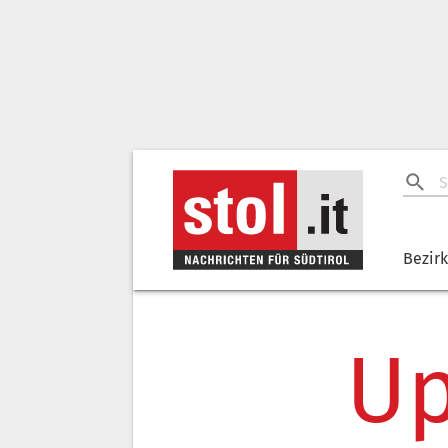
Bezir
Up