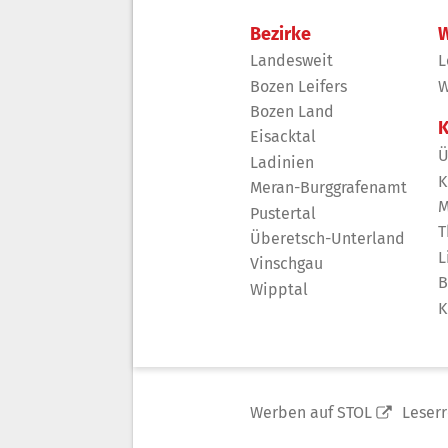
Bezirke
W
Landesweit
L
Bozen Leifers
W
Bozen Land
K
Eisacktal
Ü
Ladinien
K
Meran-Burggrafenamt
M
Pustertal
T
Überetsch-Unterland
L
Vinschgau
B
Wipptal
K
Werben auf STOL
Leser