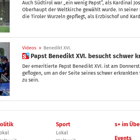
Auch Südtirol war „ein wenig Papst“, als Kardinal J
Oberhaupt der Weltkirche gewählt wurde. In seiner
die Tiroler Wurzeln gepflegt, als Erzbischof und Ka
und sogar als Papst setzte er diese Tradition fort.
Videos
»
Benedikt XVI.
 Papst Benedikt XVI. besucht schwer 
Der emeritierte Papst Benedikt XVI. ist am Donner
geflogen, um an der Seite seines schwer erkrankten
zu sein.
olitik
Sport
s+ im Übe
okal
Lokal
Events