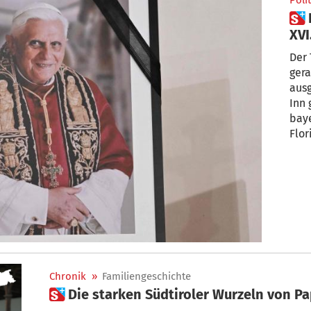
Polit
 Das ist auch Papst Benedikt
XVI
Der 
gera
ausg
Inn 
bay
Flor
Chronik
»
Familiengeschichte
 Die starken Südtiroler Wurzeln von P