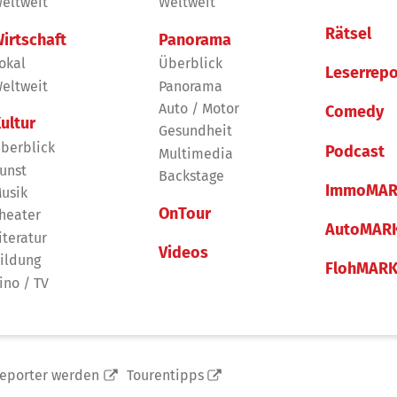
eltweit
Weltweit
Rätsel
irtschaft
Panorama
okal
Überblick
Leserrepo
eltweit
Panorama
Auto / Motor
Comedy
ultur
Gesundheit
berblick
Podcast
Multimedia
unst
Backstage
ImmoMAR
usik
OnTour
heater
AutoMAR
iteratur
Videos
ildung
FlohMAR
ino / TV
reporter werden
Tourentipps