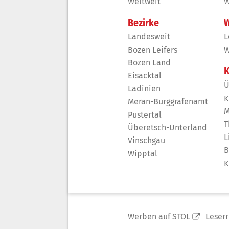
Weltweit
W
Bezirke
W
Landesweit
L
Bozen Leifers
W
Bozen Land
K
Eisacktal
Ü
Ladinien
K
Meran-Burggrafenamt
M
Pustertal
T
Überetsch-Unterland
L
Vinschgau
B
Wipptal
K
Werben auf STOL
Leser