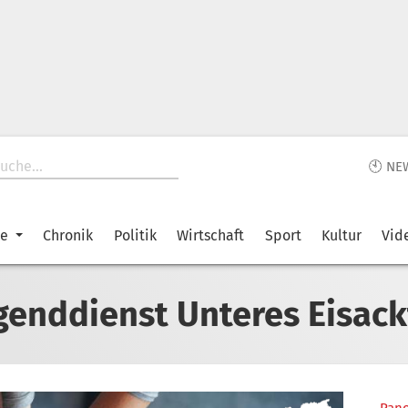
🕙 NE
ke
Chronik
Politik
Wirtschaft
Sport
Kultur
Vid
genddienst Unteres Eisack