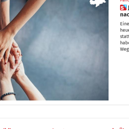
Pan
 Jugenddienst auf der Suche
nac
Eine
heue
stat
habe
Weg