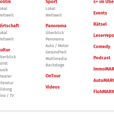
olitik
Sport
s+ im Übe
okal
Lokal
Events
eltweit
Weltweit
Rätsel
irtschaft
Panorama
okal
Überblick
Leserrepo
eltweit
Panorama
Auto / Motor
Comedy
ultur
Gesundheit
berblick
Podcast
Multimedia
unst
Backstage
ImmoMAR
usik
OnTour
heater
AutoMAR
iteratur
Videos
ildung
FlohMAR
ino / TV