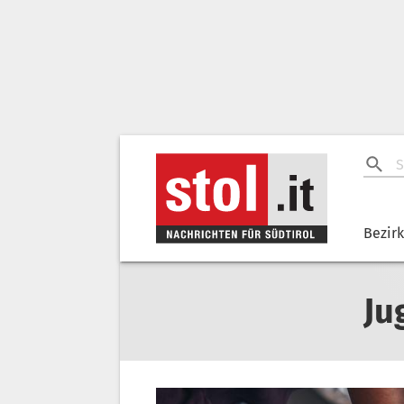
Bezir
Ju