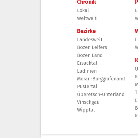
Chronik
P
Lokal
L
Weltweit
W
Bezirke
W
Landesweit
L
Bozen Leifers
W
Bozen Land
K
Eisacktal
Ü
Ladinien
K
Meran-Burggrafenamt
M
Pustertal
T
Überetsch-Unterland
L
Vinschgau
B
Wipptal
K