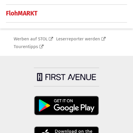
FlohMARKT
Werben auf STOL
Leserreporter werden
Tourentipps