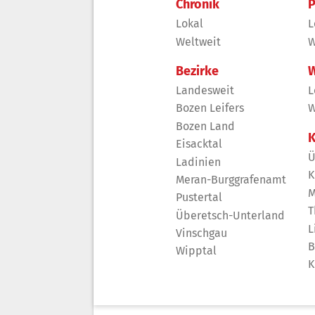
Chronik
P
Lokal
L
Weltweit
W
Bezirke
W
Landesweit
L
Bozen Leifers
W
Bozen Land
K
Eisacktal
Ü
Ladinien
K
Meran-Burggrafenamt
M
Pustertal
T
Überetsch-Unterland
L
Vinschgau
B
Wipptal
K