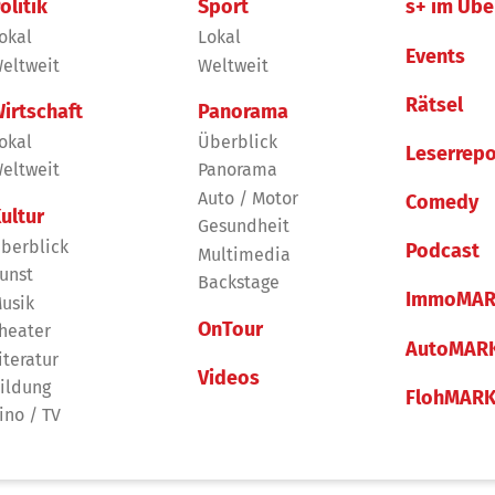
olitik
Sport
s+ im Übe
okal
Lokal
Events
eltweit
Weltweit
Rätsel
irtschaft
Panorama
okal
Überblick
Leserrepo
eltweit
Panorama
Auto / Motor
Comedy
ultur
Gesundheit
berblick
Podcast
Multimedia
unst
Backstage
ImmoMAR
usik
OnTour
heater
AutoMAR
iteratur
Videos
ildung
FlohMAR
ino / TV