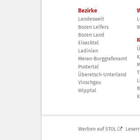
Bezirke
W
Landesweit
L
Bozen Leifers
W
Bozen Land
K
Eisacktal
Ü
Ladinien
K
Meran-Burggrafenamt
M
Pustertal
T
Überetsch-Unterland
L
Vinschgau
B
Wipptal
K
Werben auf STOL
Leser