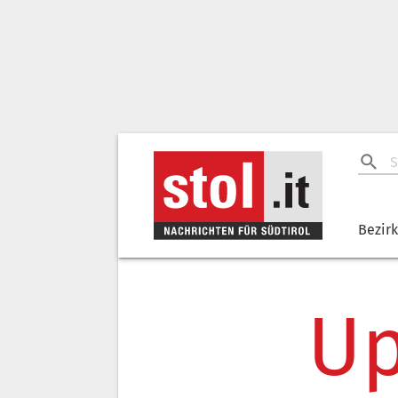
Bezir
Up