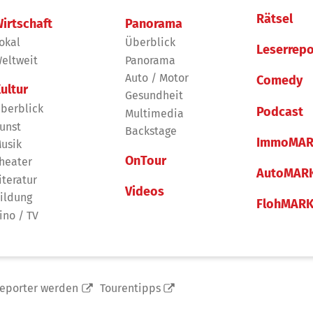
Rätsel
irtschaft
Panorama
okal
Überblick
Leserrepo
eltweit
Panorama
Auto / Motor
Comedy
ultur
Gesundheit
berblick
Podcast
Multimedia
unst
Backstage
ImmoMAR
usik
OnTour
heater
AutoMAR
iteratur
Videos
ildung
FlohMAR
ino / TV
reporter werden
Tourentipps