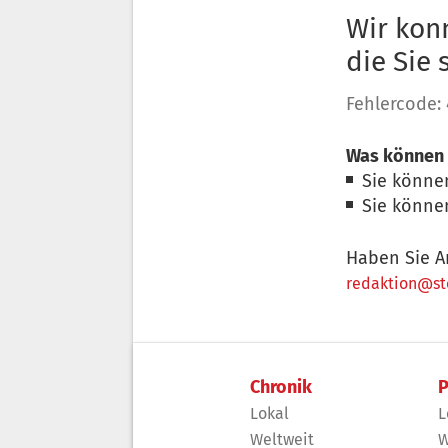
Wir konn
die Sie
Fehlercode:
Was können 
Sie könne
Sie könne
Haben Sie A
redaktion@sto
Chronik
P
Lokal
L
Weltweit
W