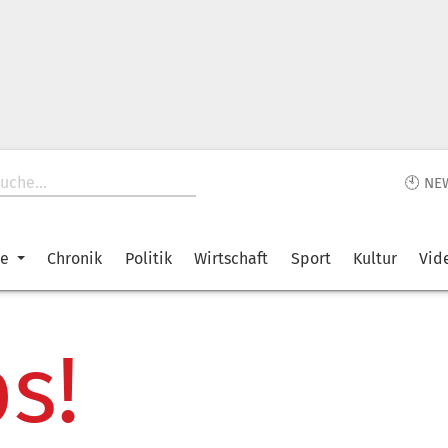
🕙 NE
ke
Chronik
Politik
Wirtschaft
Sport
Kultur
Vid
s!