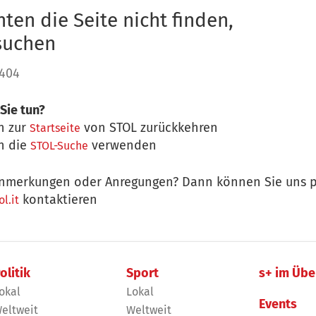
ten die Seite nicht finden,
 suchen
 404
Sie tun?
n zur
von STOL zurückkehren
Startseite
n die
verwenden
STOL-Suche
nmerkungen oder Anregungen? Dann können Sie uns p
kontaktieren
l.it
olitik
Sport
s+ im Übe
okal
Lokal
Events
eltweit
Weltweit