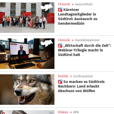
Chronik
»
Gesundheit
 Kärntner
Landtagsmitglieder in
Südtirol: Austausch zu
Gendermedizin
Chronik
»
Handelskammer
 „Wirtschaft durch die Zeit“:
Webinar-Trilogie macht in
Südtirol halt
Politik
»
Großraubtier
 So machen es Südtirols
Nachbarn: Land erlaubt
Abschuss von Wölfen
Videos
»
APA