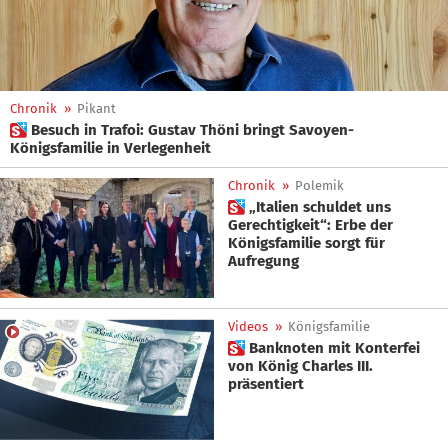
Chronik
»
Pikant
 Besuch in Trafoi: Gustav Thöni bringt Savoyen-
Königsfamilie in Verlegenheit
Chronik
»
Polemik
 „Italien schuldet uns
Gerechtigkeit“: Erbe der
Königsfamilie sorgt für
Aufregung
Videos
»
Königsfamilie
 Banknoten mit Konterfei
von König Charles III.
präsentiert