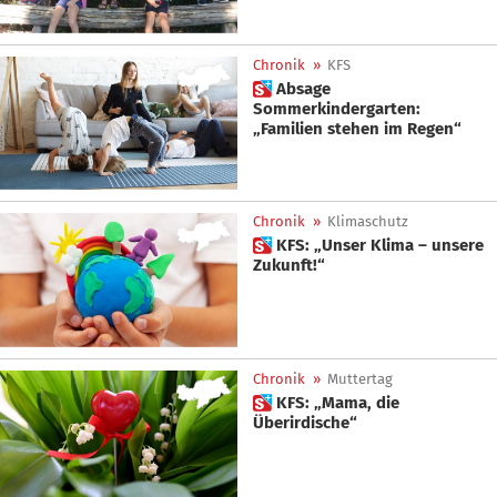
Chronik
»
KFS
 Absage
Sommerkindergarten:
„Familien stehen im Regen“
Chronik
»
Klimaschutz
 KFS: „Unser Klima – unsere
Zukunft!“
Chronik
»
Muttertag
 KFS: „Mama, die
Überirdische“