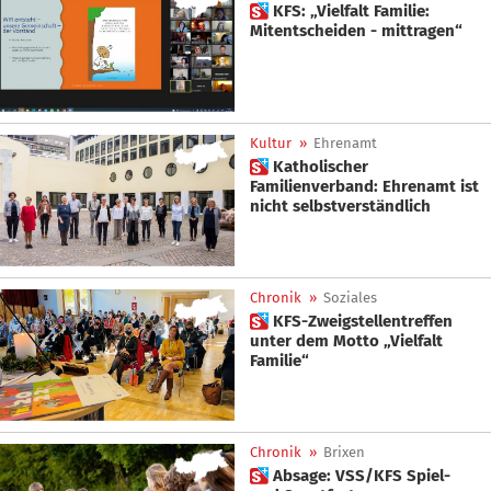
 KFS: „Vielfalt Familie:
Mitentscheiden - mittragen“
Kultur
»
Ehrenamt
 Katholischer
Familienverband: Ehrenamt ist
nicht selbstverständlich
Chronik
»
Soziales
 KFS-Zweigstellentreffen
unter dem Motto „Vielfalt
Familie“
Chronik
»
Brixen
 Absage: VSS/KFS Spiel-