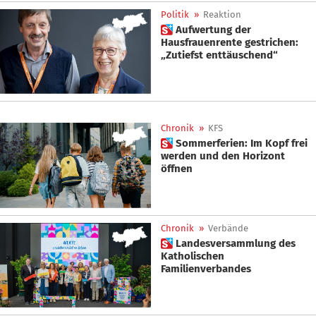
Politik
»
Reaktion
 Aufwertung der
Hausfrauenrente gestrichen:
„Zutiefst enttäuschend“
Chronik
»
KFS
 Sommerferien: Im Kopf frei
werden und den Horizont
öffnen
Chronik
»
Verbände
 Landesversammlung des
Katholischen
Familienverbandes