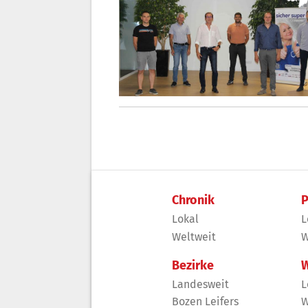
Chronik
P
Lokal
L
Weltweit
W
Bezirke
W
Landesweit
L
Bozen Leifers
W