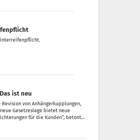
ifenpflicht
nterreifenpflicht.
Das ist neu
ie Revision von Anhängerkupplungen,
 neue Gesetzeslage bietet neue
eichterungen für die Kunden“, betonte
m lvh, bei der Online-