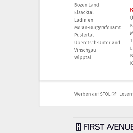
Bozen Land
K
Eisacktal
Ü
Ladinien
K
Meran-Burggrafenamt
M
Pustertal
T
Überetsch-Unterland
L
Vinschgau
B
Wipptal
K
Werben auf STOL
Leser