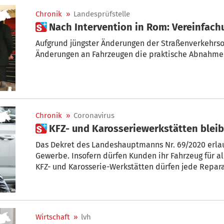
Chronik
»
Landesprüfstelle
 Nach Intervention in Rom: Vereinfac
Aufgrund jüngster Änderungen der Straßenverkehrsor
Änderungen an Fahrzeugen die praktische Abnahme i
Chronik
»
Coronavirus
 KFZ- und Karosseriewerkstätten blei
Das Dekret des Landeshauptmanns Nr. 69/2020 erlaub
Gewerbe. Insofern dürfen Kunden ihr Fahrzeug für al
KFZ- und Karosserie-Werkstätten dürfen jede Repar
Fahrzeuge auch beim Kunden abholen.
Wirtschaft
»
lvh