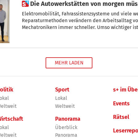
 Die Autowerkstätten von morgen müs
Elektromobilität, Fahrassistenzsysteme und viele w
Reparaturmethoden verändern den Arbeitsalltag vo
Mechatronikern immer schneller. Umso wichtiger is
Verwaltungsrat des Konsortiums der Südtiroler Auto
die Zukunft gerüstet sind.
MEHR LADEN
olitik
Sport
s+ im Übe
okal
Lokal
Events
eltweit
Weltweit
Rätsel
irtschaft
Panorama
okal
Überblick
Leserrepo
eltweit
Panorama