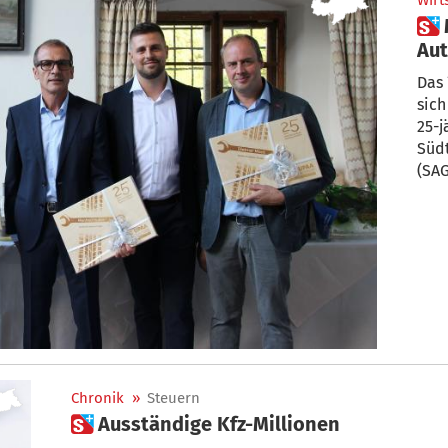
Wirt
 Meilenstein für das Südtiroler
Au
Das 
sich
25-j
Süd
(SAG
Chronik
»
Steuern
 Ausständige Kfz-Millionen