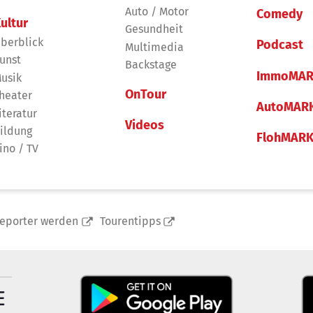
Auto / Motor
Comedy
ultur
Gesundheit
berblick
Podcast
Multimedia
unst
Backstage
ImmoMAR
usik
OnTour
heater
AutoMAR
iteratur
Videos
ildung
FlohMAR
ino / TV
reporter werden
Tourentipps