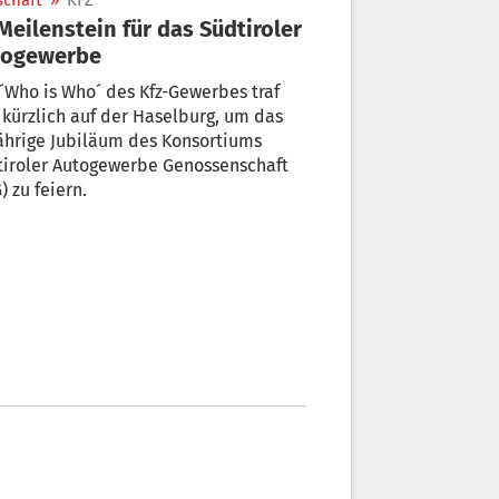
schaft
»
KFZ
togewerbe
´Who is Who´ des Kfz-Gewerbes traf
 kürzlich auf der Haselburg, um das
ährige Jubiläum des Konsortiums
tiroler Autogewerbe Genossenschaft
) zu feiern.