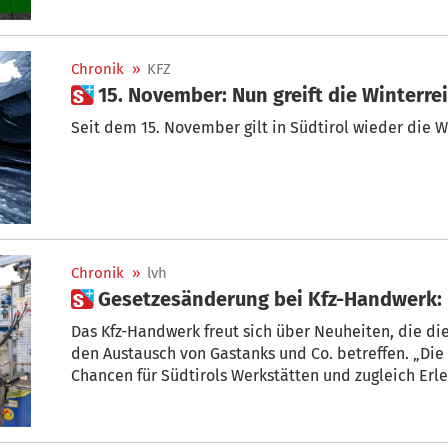
Chronik
»
KFZ
 15. November: Nun greift die Winterre
Seit dem 15. November gilt in Südtirol wieder die Wi
Chronik
»
lvh
 Gesetzesänderung bei Kfz-Handwerk: 
Das Kfz-Handwerk freut sich über Neuheiten, die d
den Austausch von Gastanks und Co. betreffen. „Die
Chancen für Südtirols Werkstätten und zugleich Erl
Ronnie Mittermair, Obmann der KFZ-Mechatroniker i
Infoveranstaltung.