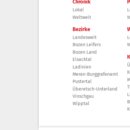
Chronik
P
Lokal
L
Weltweit
W
Bezirke
W
Landesweit
L
Bozen Leifers
W
Bozen Land
K
Eisacktal
Ü
Ladinien
K
Meran-Burggrafenamt
M
Pustertal
T
Überetsch-Unterland
L
Vinschgau
B
Wipptal
K