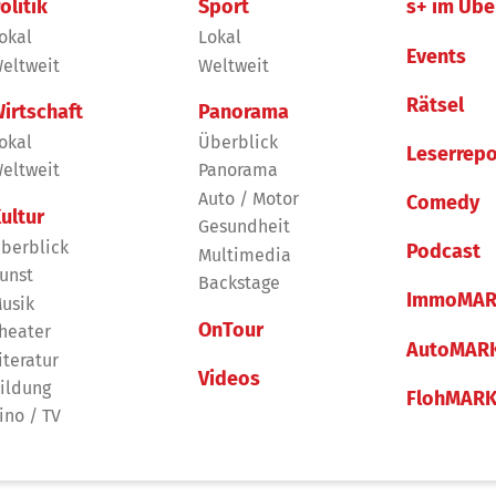
olitik
Sport
s+ im Übe
okal
Lokal
Events
eltweit
Weltweit
Rätsel
irtschaft
Panorama
okal
Überblick
Leserrepo
eltweit
Panorama
Auto / Motor
Comedy
ultur
Gesundheit
berblick
Podcast
Multimedia
unst
Backstage
ImmoMAR
usik
OnTour
heater
AutoMAR
iteratur
Videos
ildung
FlohMAR
ino / TV