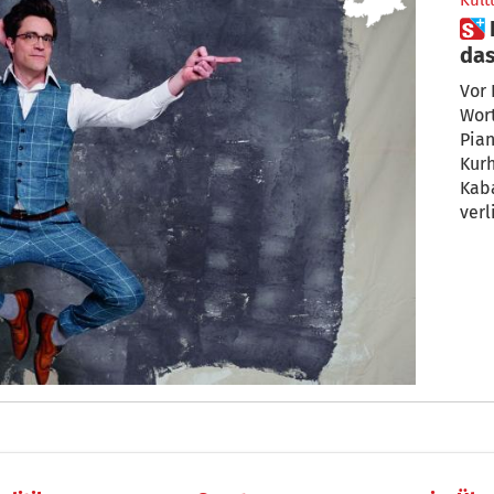
Kult
 Bodo Wartke: „Ich behaupte,
das
ka
Vor
Wor
Pian
Kurh
Kaba
verl