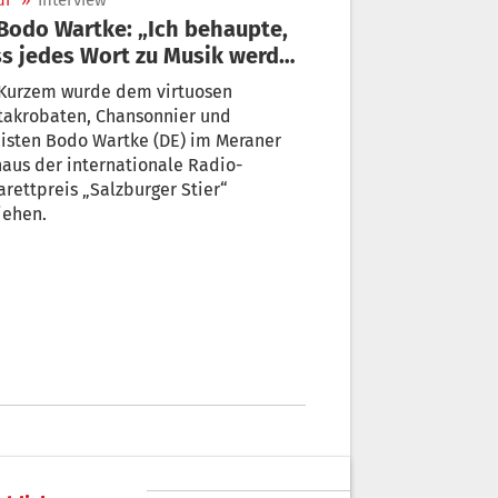
ur
»
Interview
s jedes Wort zu Musik werden
nn“
 Kurzem wurde dem virtuosen
takrobaten, Chansonnier und
isten Bodo Wartke (DE) im Meraner
aus der internationale Radio-
rettpreis „Salzburger Stier“
iehen.