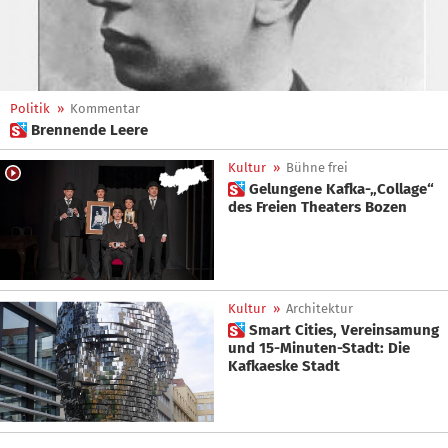
Politik
»
Kommentar
 Brennende Leere
Kultur
»
Bühne frei
 Gelungene Kafka-„Collage“
des Freien Theaters Bozen
Kultur
»
Architektur
 Smart Cities, Vereinsamung
und 15-Minuten-Stadt: Die
Kafkaeske Stadt