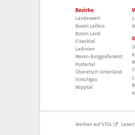
Bezirke
W
Landesweit
L
Bozen Leifers
W
Bozen Land
K
Eisacktal
Ü
Ladinien
K
Meran-Burggrafenamt
M
Pustertal
T
Überetsch-Unterland
L
Vinschgau
B
Wipptal
K
Werben auf STOL
Leser