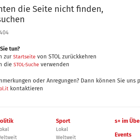
ten die Seite nicht finden,
 suchen
 404
Sie tun?
n zur
von STOL zurückkehren
Startseite
n die
verwenden
STOL-Suche
nmerkungen oder Anregungen? Dann können Sie uns p
kontaktieren
l.it
olitik
Sport
s+ im Übe
okal
Lokal
Events
eltweit
Weltweit