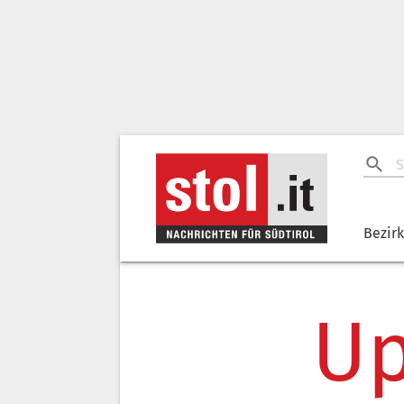
Bezir
Up