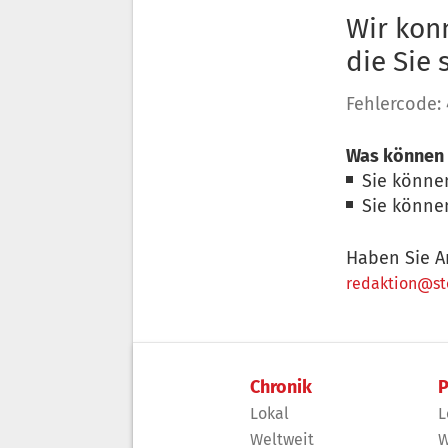
Wir konn
die Sie
Fehlercode:
Was können 
Sie könne
Sie könne
Haben Sie A
redaktion@sto
Chronik
P
Lokal
L
Weltweit
W