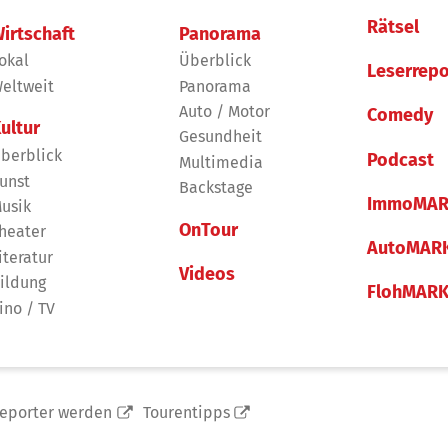
Rätsel
irtschaft
Panorama
okal
Überblick
Leserrepo
eltweit
Panorama
Auto / Motor
Comedy
ultur
Gesundheit
berblick
Podcast
Multimedia
unst
Backstage
ImmoMAR
usik
OnTour
heater
AutoMAR
iteratur
Videos
ildung
FlohMAR
ino / TV
reporter werden
Tourentipps