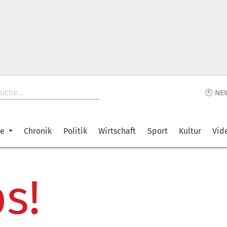
🕙 NE
ke
Chronik
Politik
Wirtschaft
Sport
Kultur
Vid
s!