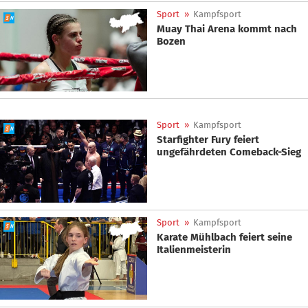
Sport
»
Kampfsport
Muay Thai Arena kommt nach
Bozen
Sport
»
Kampfsport
Starfighter Fury feiert
ungefährdeten Comeback-Sieg
Sport
»
Kampfsport
Karate Mühlbach feiert seine
Italienmeisterin