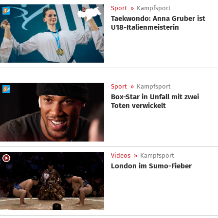
Sport
»
Kampfsport
Taekwondo: Anna Gruber ist
U18-Italienmeisterin
Sport
»
Kampfsport
Box-Star in Unfall mit zwei
Toten verwickelt
Videos
»
Kampfsport
London im Sumo-Fieber