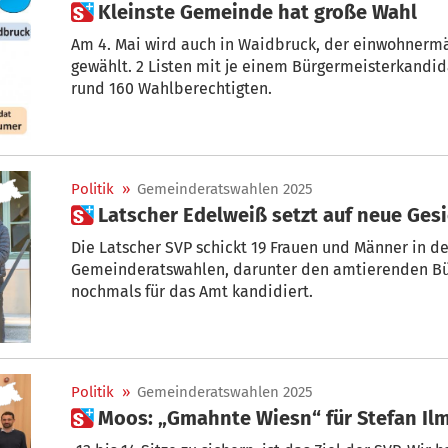
 Kleinste Gemeinde hat große Wahl
Am 4. Mai wird auch in Waidbruck, der einwohnermäßig kleinsten Gemeinde Süd
gewählt. 2 Listen mit je einem Bürgermeisterkandi
rund 160 Wahlberechtigten.
Politik
»
Gemeinderatswahlen 2025
 Latscher Edelweiß setzt auf neue Ges
Die Latscher SVP schickt 19 Frauen und Männer in den Wahlkampf für die anstehenden
Gemeinderatswahlen, darunter den amtierenden Bü
nochmals für das Amt kandidiert.
Politik
»
Gemeinderatswahlen 2025
 Moos: „Gmahnte Wiesn“ für Stefan Il