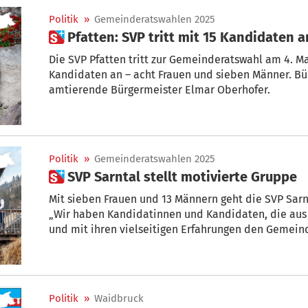
Politik
»
Gemeinderatswahlen 2025
 Pfatten: SVP tritt mit 15 Kandidaten
Die SVP Pfatten tritt zur Gemeinderatswahl am 4. Mai mit 15 Kandidatinnen und
Kandidaten an – acht Frauen und sieben Männer. Bü
amtierende Bürgermeister Elmar Oberhofer.
Politik
»
Gemeinderatswahlen 2025
 SVP Sarntal stellt motivierte Gruppe
Mit sieben Frauen und 13 Männern geht die SVP Sar
„Wir haben Kandidatinnen und Kandidaten, die au
und mit ihren vielseitigen Erfahrungen den Gemeinderat bereichern werden“, sagt
Christian Reichsigl, der scheidende Bürgermeister 
Politik
»
Waidbruck