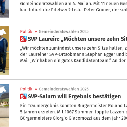
Gemeinderatswahlen am 4. Mai an. Mit 11 neuen Ges
kandidiert die Edelweiß-Liste. Peter Grüner, der seit 25 Jahren im Gemeinderat tätig
war, tritt erstmals als Bürge
Politik
»
Gemeinderatswahlen 2025
 SVP Laurein: „Möchten unsere zehn Si
„Wir möchten zumindest unsere zehn Sitze halten, z
der Laureiner SVP-Ortsobmann Stephan Egger und b
Mai. „Wir haben ein gutes Kandidatenteam.“ An der 
Bürgermeister Hartmann Thaler, der seit 15 Jahren La
bereit erklärt hat, fünf Jahre dranzuhängen.
Politik
»
Gemeinderatswahlen 2025
 SVP-Salurn will Ergebnis bestätigen
Ein Traumergebnis konnten Bürgermeister Roland La
5 Jahren erzielen. Mit 1067 Stimmen toppte Lazzeri das Ergebnis des ehemaligen
Bürgermeisters Giorgio Giacomozzi aus dem Jahr 20
im Gemeinderat erreichte das Edelweiß 2020 die absolute Mehrheit. Auch dieses