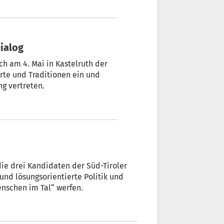
in die Gemeindewahl, da man der
s bewegt zu haben, hieß es bei
ür Dialog
ch am 4. Mai in Kastelruth der
erte und Traditionen ein und
rung vertreten.
 die drei Kandidaten der Süd-Tiroler
 Menschen im Tal“ werfen.