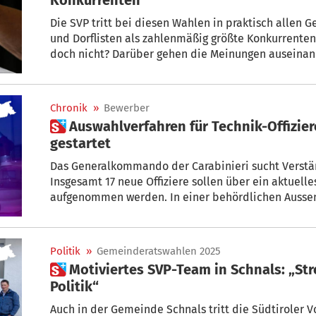
Die SVP tritt bei diesen Wahlen in praktisch allen 
und Dorflisten als zahlenmäßig größte Konkurrenten
doch nicht? Darüber gehen die Meinungen auseinan
Chronik
»
Bewerber
 Auswahlverfahren für Technik-Offiziere bei den Carabinieri
gestartet
Das Generalkommando der Carabinieri sucht Verstä
Insgesamt 17 neue Offiziere sollen über ein aktuell
aufgenommen werden. In einer behördlichen Aussen
sowie den Bewerbungsprozess und die Auswahlkriter
Politik
»
Gemeinderatswahlen 2025
 Motiviertes SVP-Team in Schnals: „Streben nach effizienter
Politik“
Auch in der Gemeinde Schnals tritt die Südtiroler Vo