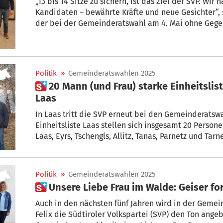
„13 bis 14 Sitze zu sichern, ist das Ziel der SVP. Wi
Kandidaten – bewährte Kräfte und neue Gesichter“, 
der bei der Gemeinderatswahl am 4. Mai ohne Gege
Bürgermeisters der Gemeinde Moos antreten wird. D
Bürger Gothard Gufler stellt sich nicht mehr der Wah
Politik
»
Gemeinderatswahlen 2025
 20 Mann (und Frau) starke Einheitsliste: Mit der SVP gemeinsam für
Laas
In Laas tritt die SVP erneut bei den Gemeinderatswahlen am 4. Mai 2025 an. Als
Einheitsliste Laas stellen sich insgesamt 20 Perso
Laas, Eyrs, Tschengls, Allitz, Tanas, Parnetz und Tarnell einzusetzen und sich den Themen
der Gemeinde zu widmen.
Politik
»
Gemeinderatswahlen 2025
 Unsere Liebe Frau im Walde: Geiser f
Auch in den nächsten fünf Jahren wird in der Geme
Felix die Südtiroler Volkspartei (SVP) den Ton angeb