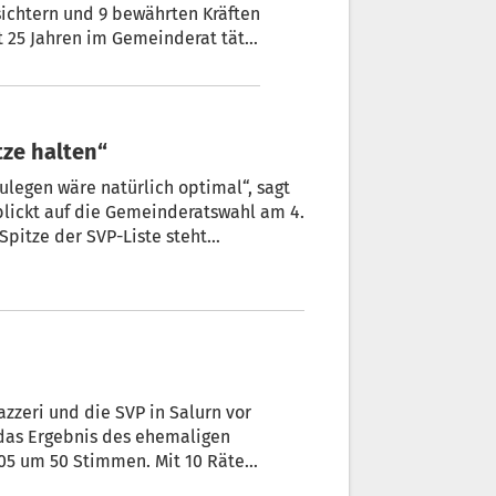
ichtern und 9 bewährten Kräften
rmeisterkandidat zur Wahl an.
tze halten“
ulegen wäre natürlich optimal“, sagt
lickt auf die Gemeinderatswahl am 4.
Spitze der SVP-Liste steht
ureins Erster Bürger ist und sich
zzeri und die SVP in Salurn vor
05 um 50 Stimmen. Mit 10 Räten