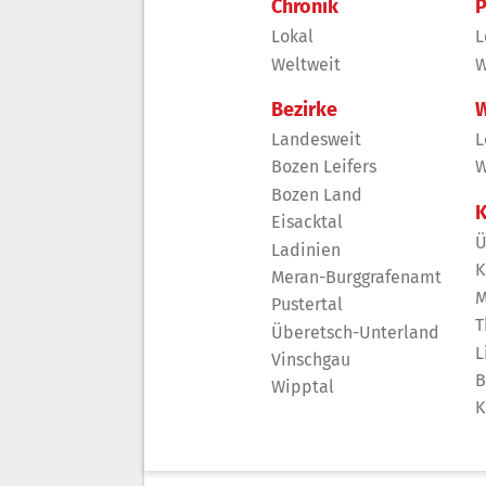
Chronik
P
Lokal
L
Weltweit
W
Bezirke
W
Landesweit
L
Bozen Leifers
W
Bozen Land
K
Eisacktal
Ü
Ladinien
K
Meran-Burggrafenamt
M
Pustertal
T
Überetsch-Unterland
L
Vinschgau
B
Wipptal
K