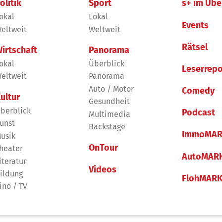
olitik
Sport
s+ im Übe
okal
Lokal
Events
eltweit
Weltweit
Rätsel
irtschaft
Panorama
okal
Überblick
Leserrepo
eltweit
Panorama
Auto / Motor
Comedy
ultur
Gesundheit
berblick
Podcast
Multimedia
unst
Backstage
ImmoMAR
usik
OnTour
heater
AutoMAR
iteratur
Videos
ildung
FlohMAR
ino / TV