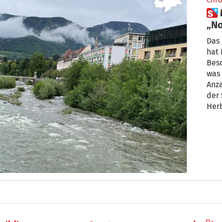
Chro
 Merans Wetterkapriolen:
„No
sei
Das 
hat 
Bes
was 
Anz
der S
Herb