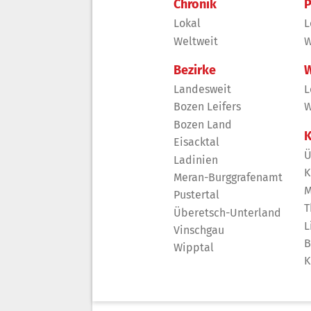
Chronik
P
Lokal
L
Weltweit
W
Bezirke
W
Landesweit
L
Bozen Leifers
W
Bozen Land
K
Eisacktal
Ü
Ladinien
K
Meran-Burggrafenamt
M
Pustertal
T
Überetsch-Unterland
L
Vinschgau
B
Wipptal
K