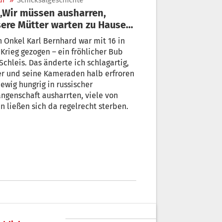
ur
»
Schicksalgeschichte
ere Mütter warten zu Hause
 uns“
it 16 in
Krieg gezogen – ein fröhlicher Bub
Schleis. Das änderte ich schlagartig,
er und seine Kameraden halb erfroren
ewig hungrig in russischer
ngenschaft ausharrten, viele von
n ließen sich da regelrecht sterben.