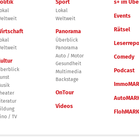
olitik
Sport
s+ im Übe
okal
Lokal
Events
eltweit
Weltweit
Rätsel
irtschaft
Panorama
okal
Überblick
Leserrepo
eltweit
Panorama
Auto / Motor
Comedy
ultur
Gesundheit
berblick
Podcast
Multimedia
unst
Backstage
ImmoMAR
usik
OnTour
heater
AutoMAR
iteratur
Videos
ildung
FlohMAR
ino / TV