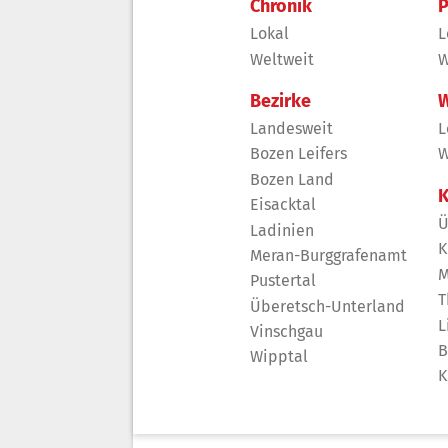
Chronik
P
Lokal
L
Weltweit
W
Bezirke
W
Landesweit
L
Bozen Leifers
W
Bozen Land
K
Eisacktal
Ü
Ladinien
K
Meran-Burggrafenamt
M
Pustertal
T
Überetsch-Unterland
L
Vinschgau
B
Wipptal
K