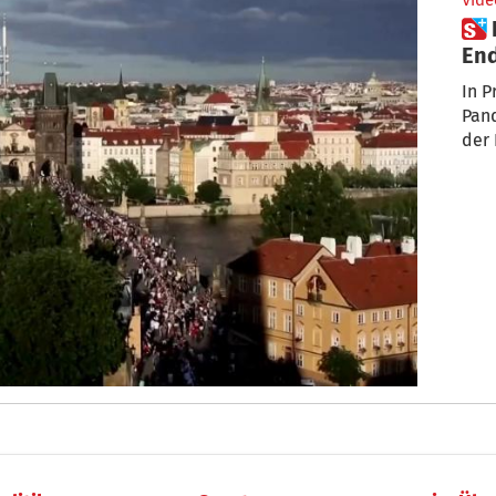
Vide
 Brücken-Dinner zum Corona-
En
In P
Pan
der 