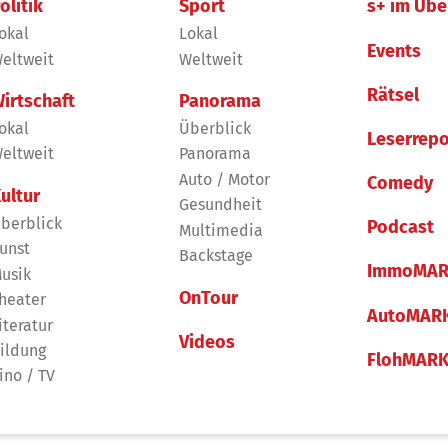
olitik
Sport
s+ im Übe
okal
Lokal
Events
eltweit
Weltweit
Rätsel
irtschaft
Panorama
okal
Überblick
Leserrepo
eltweit
Panorama
Auto / Motor
Comedy
ultur
Gesundheit
berblick
Podcast
Multimedia
unst
Backstage
ImmoMAR
usik
OnTour
heater
AutoMAR
iteratur
Videos
ildung
FlohMAR
ino / TV