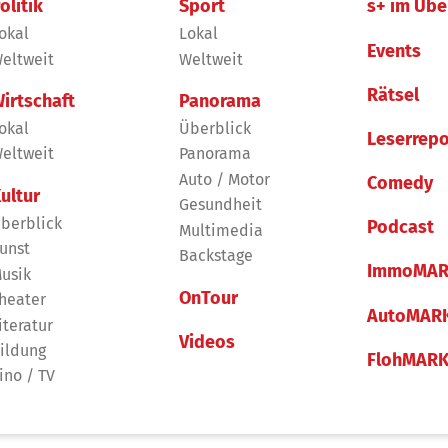
olitik
Sport
s+ im Übe
okal
Lokal
Events
eltweit
Weltweit
Rätsel
irtschaft
Panorama
okal
Überblick
Leserrepo
eltweit
Panorama
Auto / Motor
Comedy
ultur
Gesundheit
berblick
Podcast
Multimedia
unst
Backstage
ImmoMAR
usik
OnTour
heater
AutoMAR
iteratur
Videos
ildung
FlohMAR
ino / TV