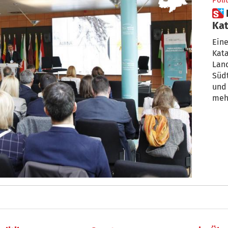
Polit
 Ehrenamt als Säule im
Ka
Ein
Kat
Lan
Süd
und 
mehr