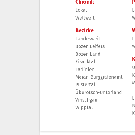
Chronik
P
Lokal
L
Weltweit
W
Bezirke
W
Landesweit
L
Bozen Leifers
W
Bozen Land
K
Eisacktal
Ü
Ladinien
K
Meran-Burggrafenamt
M
Pustertal
T
Überetsch-Unterland
L
Vinschgau
B
Wipptal
K