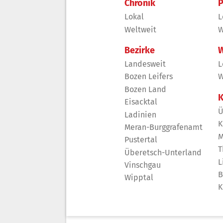
Chronik
P
Lokal
L
Weltweit
W
Bezirke
W
Landesweit
L
Bozen Leifers
W
Bozen Land
K
Eisacktal
Ü
Ladinien
K
Meran-Burggrafenamt
M
Pustertal
T
Überetsch-Unterland
L
Vinschgau
B
Wipptal
K