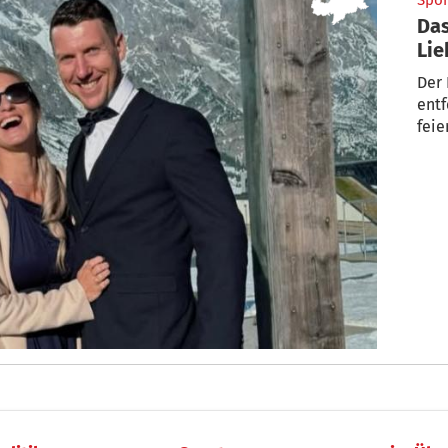
Spor
Das
Lie
Der 
entf
feie