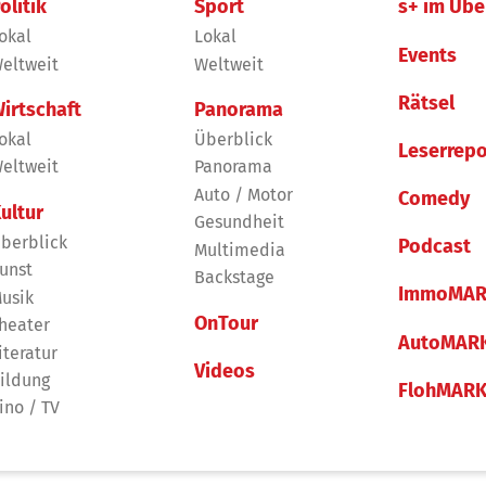
olitik
Sport
s+ im Übe
okal
Lokal
Events
eltweit
Weltweit
Rätsel
irtschaft
Panorama
okal
Überblick
Leserrepo
eltweit
Panorama
Auto / Motor
Comedy
ultur
Gesundheit
berblick
Podcast
Multimedia
unst
Backstage
ImmoMAR
usik
OnTour
heater
AutoMAR
iteratur
Videos
ildung
FlohMAR
ino / TV