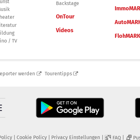
unst
Backstage
ImmoMAR
usik
OnTour
heater
AutoMAR
iteratur
Videos
ildung
FlohMAR
ino / TV
reporter werden
Tourentipps
Policy
|
Cookie Policy
|
Privacy Einstellungen
|
|
FAQ
Pu
2