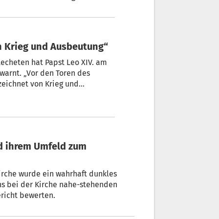
e der Innsbrucker Pfarrer im
e Meldungen bei der Ombudsstelle
n Krieg und Ausbeutung“
techeten hat Papst Leo XIV. am
warnt. „Vor den Toren des
zeichnet von Krieg und
hts geändert zu haben“, sagte
irche wurde ein wahrhaft dunkles
stehenden
richt bewerten.