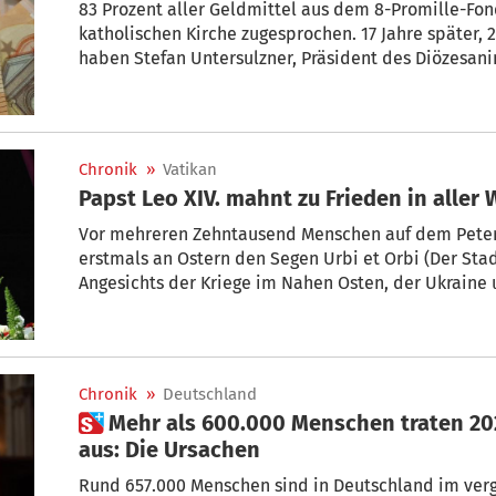
83 Prozent aller Geldmittel aus dem 8-Promille-Fo
katholischen Kirche zugesprochen. 17 Jahre später, 202
haben Stefan Untersulzner, Präsident des Diözesanin
(DIUK), gefragt, woran das liegt.
Chronik
»
Vatikan
Papst Leo XIV. mahnt zu Frieden in aller 
Vor mehreren Zehntausend Menschen auf dem Peters
erstmals an Ostern den Segen Urbi et Orbi (Der Sta
Angesichts der Kriege im Nahen Osten, der Ukrain
das Oberhaupt von mehr als 1,4 Milliarden Katholik
Chronik
»
Deutschland
 Mehr als 600.000 Menschen traten 2025 aus beiden Kirchen
aus: Die Ursachen
Rund 657.000 Menschen sind in Deutschland im ver