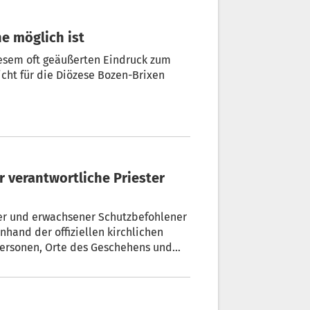
he möglich ist
diesem oft geäußerten Eindruck zum
cht für die Diözese Bozen-Brixen
ger und erwachsener Schutzbefohlener
anhand der offiziellen kirchlichen
ntwortlichen der Diözese und ihr
haben 4 besonders haarsträubende