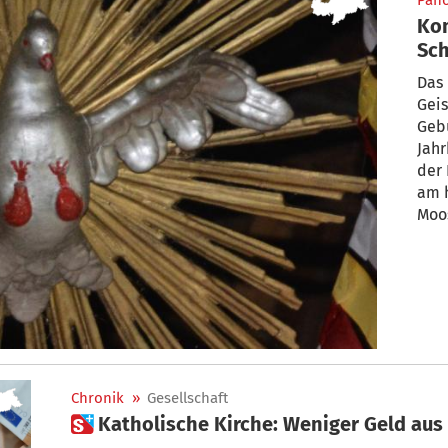
Pan
Komm, Schöpfe
Sch
Das Heilig-Geist-Kreisen oder Heilig-
Geis
Gebu
Jahr
der 
am h
Moos
Chronik
»
Gesellschaft
 Katholische Kirche: Weniger Geld au