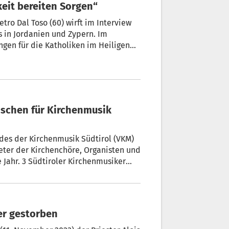
keit bereiten Sorgen“
s in Jordanien und Zypern. Im
 die Katholiken im Heiligen
owie über die humanitäre
es der Kirchenmusik Südtirol (VKM)
reter der Kirchenchöre, Organisten und
Jahr. 3 Südtiroler Kirchenmusiker
sten und Chorleiter geehrt und von
eichnet.
fer gestorben