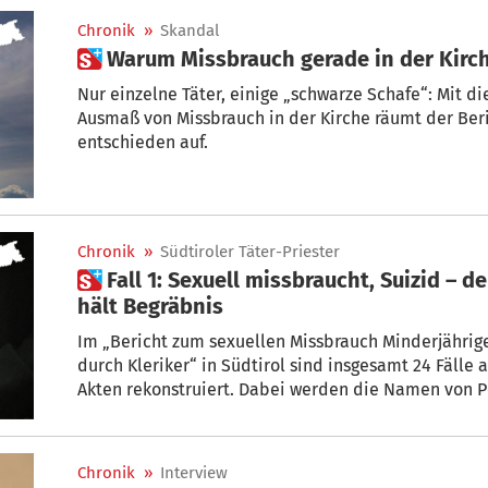
Chronik
»
Skandal
 Warum Missbrauch gerade in der Kirc
Nur einzelne Täter, einige „schwarze Schafe“: Mit 
Ausmaß von Missbrauch in der Kirche räumt der Beri
entschieden auf.
Chronik
»
Südtiroler Täter-Priester
 Fall 1: Sexuell missbraucht, Suizid – der verantwortliche Priester
hält Begräbnis
Im „Bericht zum sexuellen Missbrauch Minderjähri
durch Kleriker“ in Südtirol sind insgesamt 24 Fälle 
Akten rekonstruiert. Dabei werden die Namen von Personen, Orte des Geschehens und
exakte Zeiträume bewusst ausgelassen, nur die Vera
Verhalten werden detailliert wiedergegeben. Wir 
Fälle ausgewählt.
Chronik
»
Interview