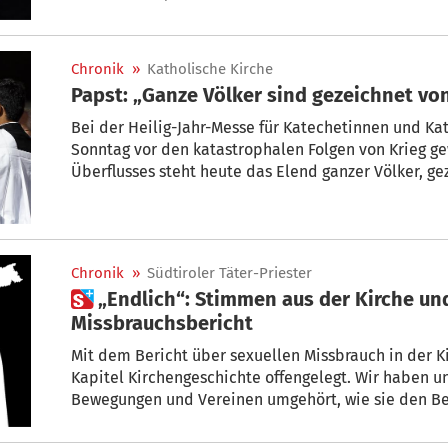
Haus des Deutschen Ordens in Lana gekommen, sagt
ORF Tirol-Gespräch. Mittlerweile gingen 15 weiter
der Diözese ein, berichtete der ORF.
Chronik
»
Katholische Kirche
Papst: „Ganze Völker sind gezeichnet vo
Bei der Heilig-Jahr-Messe für Katechetinnen und Ka
Sonntag vor den katastrophalen Folgen von Krieg ge
Überflusses steht heute das Elend ganzer Völker, ge
Ausbeutung. Über die Jahrhunderte scheint sich nic
der Papst.
Chronik
»
Südtiroler Täter-Priester
 „Endlich“: Stimmen aus der Kirche und ihrem Umfeld zum
Missbrauchsbericht
Mit dem Bericht über sexuellen Missbrauch in der K
Kapitel Kirchengeschichte offengelegt. Wir haben uns bei der Kirche nahe-
Bewegungen und Vereinen umgehört, wie sie den Be