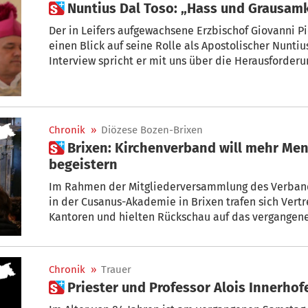
 Nuntius Dal Toso: „Hass und Grausam
Der in Leifers aufgewachsene Erzbischof Giovanni Pietro Dal Toso (60) wirft im Interview
einen Blick auf seine Rolle als Apostolischer Nuntiu
Interview spricht er mit uns über die Herausforderungen für
Land, die Bedeutung von Frieden und interreligiösem Dialog s
Situation.
Chronik
»
Diözese Bozen-Brixen
 Brixen: Kirchenverband will mehr Menschen für Kirchenmusik
begeistern
Im Rahmen der Mitgliederversammlung des Verband
in der Cusanus-Akademie in Brixen trafen sich Vert
Kantoren und hielten Rückschau auf das vergangene 
wurden für ihre über 65-jährige Tätigkeit als Organi
Bischof Ivo Muser mit der Diözesanmedaille ausgez
Chronik
»
Trauer
 Priester und Professor Alois Innerho