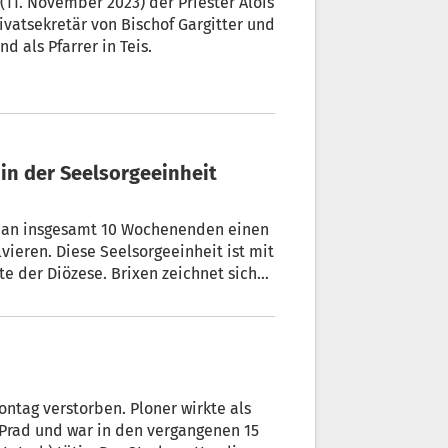
(11. November 2023) der Priester Alois
ivatsekretär von Bischof Gargitter und
 in Brixen und als Pfarrer in Teis.
 an insgesamt 10 Wochenenden einen
vieren. Diese Seelsorgeeinheit ist mit
ßte der Diözese. Brixen zeichnet sich
dern beherbergt als Bischofsstadt
 Thema des Pastoralbesuchs ist das
n Prad und war in den vergangenen 15