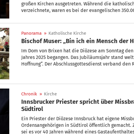
großen Kirchen ausgetreten. Während die katholisch
verzeichnete, waren es bei der evangelischen 350.0
Panorama
»
Katholische Kirche
Bischof Muser: „Bin ich ein Mensch der 
Im Dom von Brixen hat die Diözese am Sonntag den 
Jahres 2025 begangen. Das Jubiläumsjahr stand weltweit unter dem Leitwort „Pi
Hoffnung“. Der Abschlussgottesdienst verband den R
dem Auftrag, die darin gesetzten Impulse in das kir
der Diözese weiterzutragen.
Chronik
»
Kirche
Innsbrucker Priester spricht über Missb
Südtirol
Ein Priester der Diözese Innsbruck hat eigene Miss
Ordensangehörigen in Südtirol öffentlich gemacht. 
sei es vor 40 Jahren während eines Gastaufenthaltes