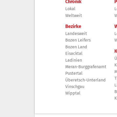
Chronik
P
Lokal
L
Weltweit
W
Bezirke
W
Landesweit
L
Bozen Leifers
W
Bozen Land
K
Eisacktal
Ü
Ladinien
K
Meran-Burggrafenamt
M
Pustertal
T
Überetsch-Unterland
L
Vinschgau
B
Wipptal
K