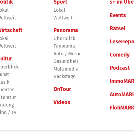
olitik
Sport
s+ im Übe
okal
Lokal
Events
eltweit
Weltweit
Rätsel
irtschaft
Panorama
okal
Überblick
Leserrepo
eltweit
Panorama
Auto / Motor
Comedy
ultur
Gesundheit
berblick
Podcast
Multimedia
unst
Backstage
ImmoMAR
usik
OnTour
heater
AutoMAR
iteratur
Videos
ildung
FlohMAR
ino / TV