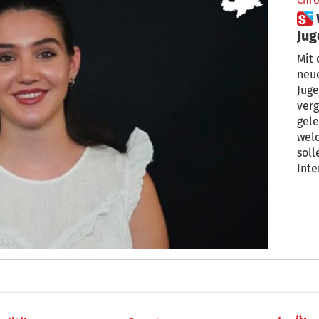
Chro
 Was die neue Vorsitzende des
Ju
Mit 
neue
Juge
ver
gele
wel
soll
Inte