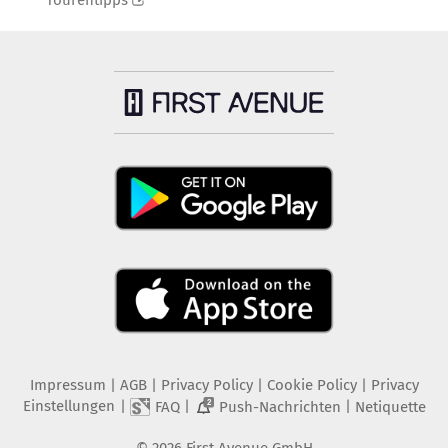
Tourentipps
Impressum
|
AGB
|
Privacy Policy
|
Cookie Policy
|
Privacy
Einstellungen
|
|
|
FAQ
Push-Nachrichten
Netiquette
2
©
2026
First Avenue GmbH