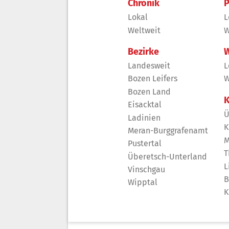
Chronik
P
Lokal
L
Weltweit
W
Bezirke
W
Landesweit
L
Bozen Leifers
W
Bozen Land
K
Eisacktal
Ü
Ladinien
K
Meran-Burggrafenamt
M
Pustertal
T
Überetsch-Unterland
L
Vinschgau
B
Wipptal
K