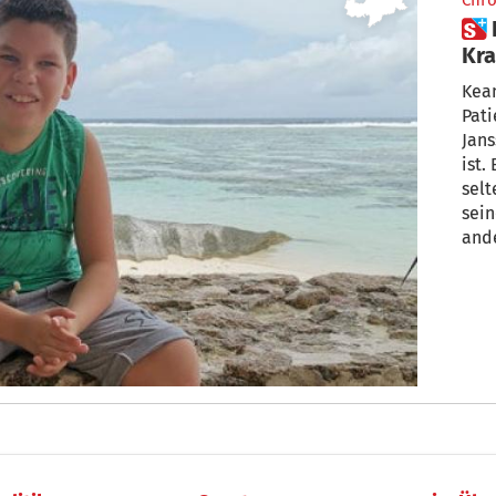
Chro
 Leben mit einer seltenen
Kra
Kean
Pati
Jans
ist.
selt
sein
ande