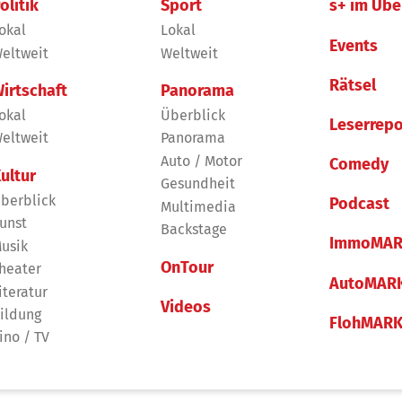
olitik
Sport
s+ im Übe
okal
Lokal
Events
eltweit
Weltweit
Rätsel
irtschaft
Panorama
okal
Überblick
Leserrepo
eltweit
Panorama
Auto / Motor
Comedy
ultur
Gesundheit
berblick
Podcast
Multimedia
unst
Backstage
ImmoMAR
usik
OnTour
heater
AutoMAR
iteratur
Videos
ildung
FlohMAR
ino / TV