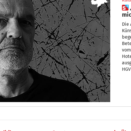
Kult
 „Es sind die Seitenwege, die
mich
aus
Die 
Küns
bege
Bete
vom
Hot
aus
HGV-
beri
ausg
Calm