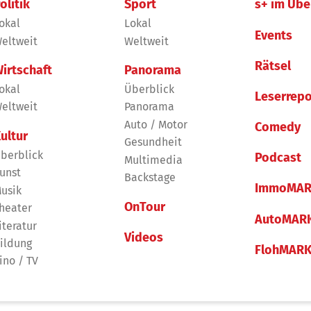
olitik
Sport
s+ im Übe
okal
Lokal
Events
eltweit
Weltweit
Rätsel
irtschaft
Panorama
okal
Überblick
Leserrepo
eltweit
Panorama
Auto / Motor
Comedy
ultur
Gesundheit
berblick
Podcast
Multimedia
unst
Backstage
ImmoMAR
usik
OnTour
heater
AutoMAR
iteratur
Videos
ildung
FlohMAR
ino / TV