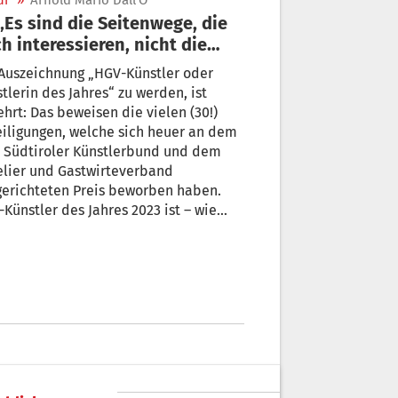
ur
»
Arnold Mario Dall'O
 interessieren, nicht die
getretenen Pfade“
Auszeichnung „HGV-Künstler oder
tlerin des Jahres“ zu werden, ist
hrt: Das beweisen die vielen (30!)
iligungen, welche sich heuer an dem
 Südtiroler Künstlerbund und dem
elier und Gastwirteverband
gerichteten Preis beworben haben.
Künstler des Jahres 2023 ist – wie
chtet – Arnold Mario Dall’O –
ezeichnet für seine Arbeit „Keep
“. + von Eva Gratl