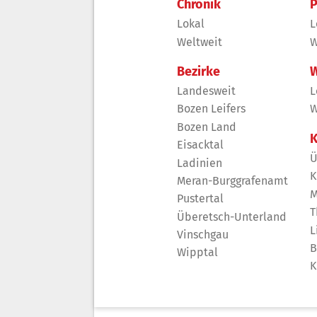
Chronik
P
Lokal
L
Weltweit
W
Bezirke
W
Landesweit
L
Bozen Leifers
W
Bozen Land
K
Eisacktal
Ü
Ladinien
K
Meran-Burggrafenamt
M
Pustertal
T
Überetsch-Unterland
L
Vinschgau
B
Wipptal
K