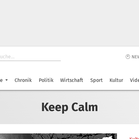
🕙 NE
ke
Chronik
Politik
Wirtschaft
Sport
Kultur
Vid
Keep Calm